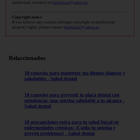
intelectual, contacte en
bitelchux@yahoo.es
.
Copyright notice
If you believe any content infringes copyright or intellectual
property rights, please contact
bitelchux@yahoo.es
.
Relaccionados
10 consejos para mantener tus dientes blancos y
saludables - Salud dental
10 consejos para prevenir la placa dental con
ortodoncia: una sonrisa saludable a tu alcance -
Salud dental
10 precauciones extra para tu salud bucal en
enfermedades crónicas: ¡Cuida tu sonrisa y
prevén problemas! - Salud dental