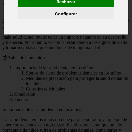
Rechazar
📅 09/01/2024
Configurar
La salud dental de los niños es de vital importancia para su bienestar
general. Desafortunadamente, las estadísticas muestran una
preocupante situación en cuanto a la salud dental de los niños. La
mala salud dental puede tener un impacto negativo en su desarrollo
y bienestar. Por lo tanto, es crucial estar atento a los signos de alerta
y tomar medidas de precaución desde temprana edad.
📰 Tabla de Contenido
Importancia de la salud dental en los niños
Signos de alerta de problemas dentales en los niños
Medidas de precaución para proteger la salud dental de
los niños
Consejos adicionales
Conclusion
Fuentes
Importancia de la salud dental en los niños
La salud dental en los niños no debe pasarse por alto, ya que puede
tener consecuencias a largo plazo. Estudios muestran que un alto
porcentaje de niños sufren de problemas dentales, como caries y