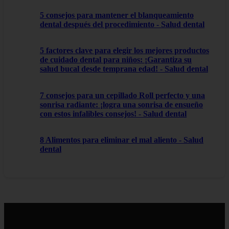
5 consejos para mantener el blanqueamiento
dental después del procedimiento - Salud dental
5 factores clave para elegir los mejores productos
de cuidado dental para niños: ¡Garantiza su
salud bucal desde temprana edad! - Salud dental
7 consejos para un cepillado Roll perfecto y una
sonrisa radiante: ¡logra una sonrisa de ensueño
con estos infalibles consejos! - Salud dental
8 Alimentos para eliminar el mal aliento - Salud
dental