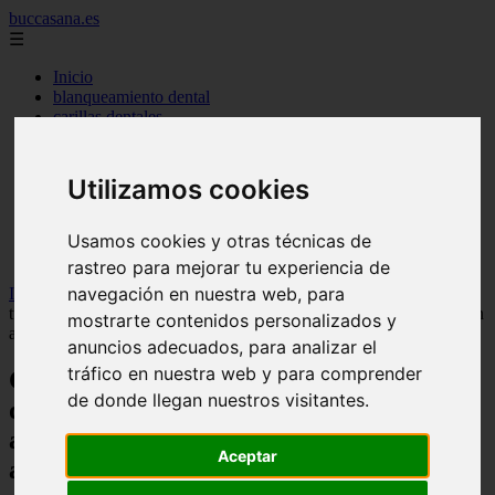
buccasana.es
☰
Inicio
blanqueamiento dental
carillas dentales
faringitis
hongos en la boca
implantes dentales
Utilizamos cookies
lengua blanca causas y remedios
mal aliento
remedio casero para
Usamos cookies y otras técnicas de
tipos de brackets
rastreo para mejorar tu experiencia de
navegación en nuestra web, para
Inicio
>
dientes
>
Consejos vitales para proteger la salud dental de
tus hijos: ¡Apunta los signos de alerta y toma medidas de precaución
mostrarte contenidos personalizados y
ahora mismo! - Salud dental
anuncios adecuados, para analizar el
tráfico en nuestra web y para comprender
Consejos vitales para proteger la salud
de donde llegan nuestros visitantes.
dental de tus hijos: ¡Apunta los signos de
alerta y toma medidas de precaución
Aceptar
ahora mismo! - Salud dental