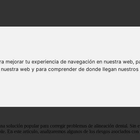
ra mejorar tu experiencia de navegación en nuestra web, p
n nuestra web y para comprender de donde llegan nuestros v
aratos de ortodoncia - Salud dental
e los aparatos de ortodoncia - Salud dental
una solución popular para corregir problemas de alineación dental. Sin 
le. En este artículo, analizaremos algunos de los riesgos asociados con 