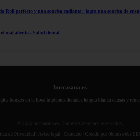
do Roll perfecto y una sonrisa radiante: ¡logra una sonrisa de ensue
el mal aliento - Salud dental
buccasana.es
gitis
hongos en la boca
implantes dentales
lengua blanca causas y reme
© 2026 buccasana.es. Todos los derechos reservados.
tica de Privacidad
|
Aviso legal
|
Contacto
|
Creado por 0lemiswebs SE