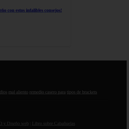
ño con estos infalibles consejos!
dios
mal aliento
remedio casero para
tipos de brackets
O y Diseño web
|
Libro sobre Cabañuelas