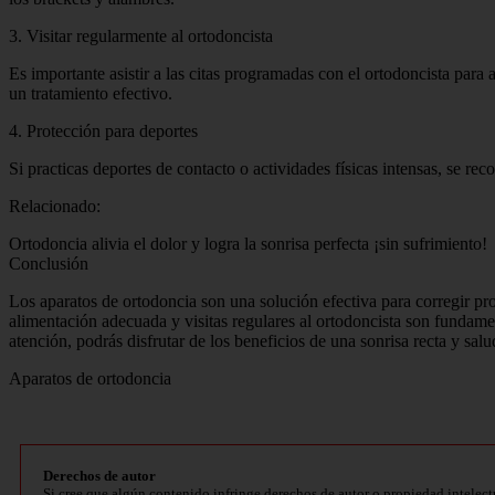
3. Visitar regularmente al ortodoncista
Es importante asistir a las citas programadas con el ortodoncista para
un tratamiento efectivo.
4. Protección para deportes
Si practicas deportes de contacto o actividades físicas intensas, se re
Relacionado:
Ortodoncia alivia el dolor y logra la sonrisa perfecta ¡sin sufrimiento!
Conclusión
Los aparatos de ortodoncia son una solución efectiva para corregir pr
alimentación adecuada y visitas regulares al ortodoncista son fundamen
atención, podrás disfrutar de los beneficios de una sonrisa recta y salu
Aparatos de ortodoncia
Derechos de autor
Si cree que algún contenido infringe derechos de autor o propiedad intelect