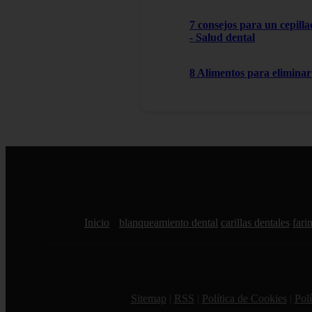
7 consejos para un cepilla
- Salud dental
8 Alimentos para eliminar 
Inicio
blanqueamiento dental
carillas dentales
farin
Sitemap
|
RSS
|
Política de Cookies
|
Polí