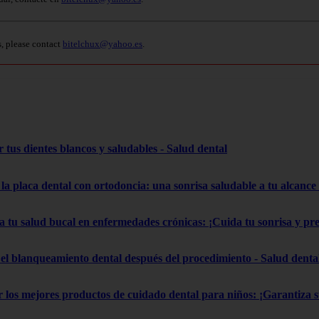
s, please contact
bitelchux@yahoo.es
.
 tus dientes blancos y saludables - Salud dental
la placa dental con ortodoncia: una sonrisa saludable a tu alcance
a tu salud bucal en enfermedades crónicas: ¡Cuida tu sonrisa y pr
el blanqueamiento dental después del procedimiento - Salud denta
gir los mejores productos de cuidado dental para niños: ¡Garantiza