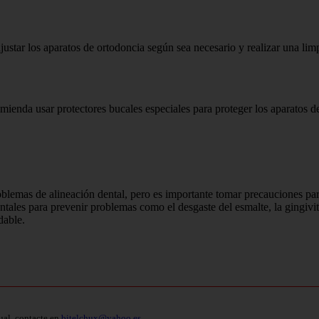
 ajustar los aparatos de ortodoncia según sea necesario y realizar una li
comienda usar protectores bucales especiales para proteger los aparatos d
oblemas de alineación dental, pero es importante tomar precauciones pa
tales para prevenir problemas como el desgaste del esmalte, la gingiviti
dable.
ual, contacte en
bitelchux@yahoo.es
.