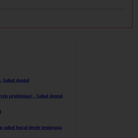
 - Salud dental
evén problemas! - Salud dental
l
 su salud bucal desde temprana