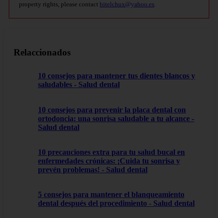
property rights, please contact
bitelchux@yahoo.es
.
Relaccionados
10 consejos para mantener tus dientes blancos y
saludables - Salud dental
10 consejos para prevenir la placa dental con
ortodoncia: una sonrisa saludable a tu alcance -
Salud dental
10 precauciones extra para tu salud bucal en
enfermedades crónicas: ¡Cuida tu sonrisa y
prevén problemas! - Salud dental
5 consejos para mantener el blanqueamiento
dental después del procedimiento - Salud dental