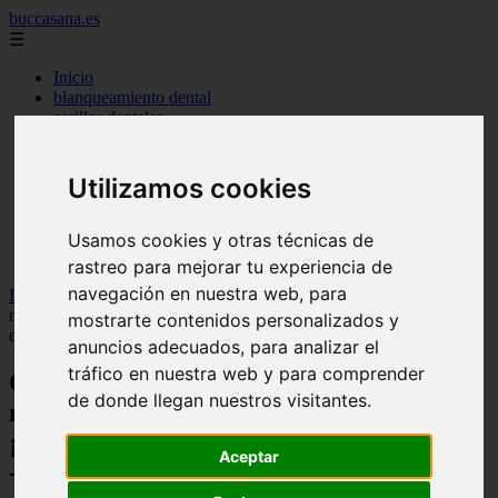
buccasana.es
☰
Inicio
blanqueamiento dental
carillas dentales
faringitis
hongos en la boca
implantes dentales
Utilizamos cookies
lengua blanca causas y remedios
mal aliento
remedio casero para
Usamos cookies y otras técnicas de
tipos de brackets
rastreo para mejorar tu experiencia de
navegación en nuestra web, para
Inicio
>
dientes
>
Cuida tus encías sensibles con los mejores
materiales para cepillos de dientes: ¡Protege tu boca con calidad
mostrarte contenidos personalizados y
excepcional! - Salud dental
anuncios adecuados, para analizar el
tráfico en nuestra web y para comprender
Cuida tus encías sensibles con los mejores
de donde llegan nuestros visitantes.
materiales para cepillos de dientes:
¡Protege tu boca con calidad excepcional!
Aceptar
- Salud dental