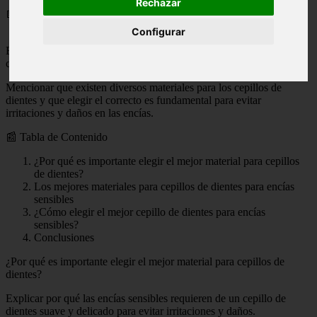
Rechazar
📅 09/01/2024
Configurar
Explicar la importancia de cuidar las encías sensibles y cómo un
cepillo de dientes de calidad puede ayudar en este aspecto.
Mencionar que existen diversos materiales para los cepillos de
dientes y que elegir el correcto es fundamental para evitar
irritaciones y daños en las encías.
📰 Tabla de Contenido
¿Por qué es importante elegir el mejor material para cepillos
de dientes?
Los mejores materiales para cepillos de dientes para encías
sensibles
¿Cómo elegir el mejor cepillo de dientes para encías
sensibles?
Conclusiones
¿Por qué es importante elegir el mejor material para cepillos de
dientes?
Explicar por qué las encías sensibles requieren de un cepillo de
dientes suave y delicado para evitar irritaciones y daños.