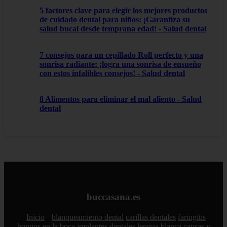
5 factores clave para elegir los mejores productos
de cuidado dental para niños: ¡Garantiza su
salud bucal desde temprana edad! - Salud dental
7 consejos para un cepillado Roll perfecto y una
sonrisa radiante: ¡logra una sonrisa de ensueño
con estos infalibles consejos! - Salud dental
8 Alimentos para eliminar el mal aliento - Salud
dental
buccasana.es
Inicio
blanqueamiento dental
carillas dentales
faringitis
hongos en la boca
implantes dentales
lengua blanca causas y