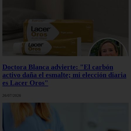
Doctora Blanca advierte: "El carbón
activo daña el esmalte; mi elección diaria
es Lacer Oros"
26/07/2026