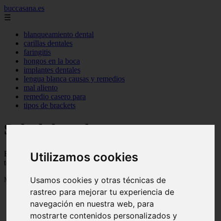
buccasana.es
☰
blanqueamiento dental
carillas dentales
faringitis
hongos en la boca
implantes dentales
lengua blanca causas y remedios
mal aliento
remedio casero para
tipos de brackets
Salud dental
Blog sobre salud dental con trucos, consejos e informacion para
Utilizamos cookies
tener una boca sana
Usamos cookies y otras técnicas de
Mostrando 1 - 24 de 719 artículos
rastreo para mejorar tu experiencia de
navegación en nuestra web, para
mostrarte contenidos personalizados y