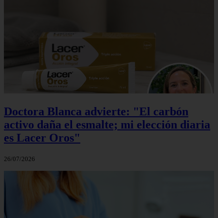
Doctora Blanca advierte: "El carbón
activo daña el esmalte; mi elección diaria
es Lacer Oros"
26/07/2026