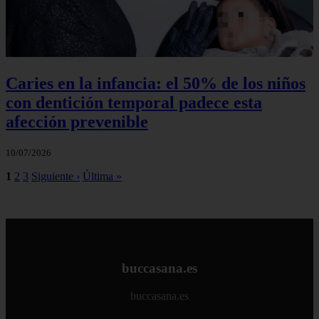
Caries en la infancia: el 50% de los niños
con dentición temporal padece esta
afección prevenible
10/07/2026
1
2
3
Siguiente ›
Última »
buccasana.es
buccasana.es