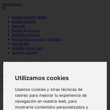
buccasana.es
☰
blanqueamiento dental
carillas dentales
faringitis
hongos en la boca
implantes dentales
lengua blanca causas y remedios
mal aliento
remedio casero para
tipos de brackets
Salud dental
Utilizamos cookies
Blog sobre salud dental con trucos, consejos e informacion para
tener una boca sana
Usamos cookies y otras técnicas de
Mostrando 1 - 24 de 722 artículos
rastreo para mejorar tu experiencia de
navegación en nuestra web, para
mostrarte contenidos personalizados y