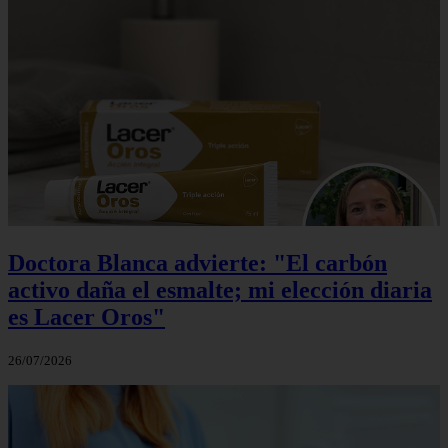
Doctora Blanca advierte: "El carbón
activo daña el esmalte; mi elección diaria
es Lacer Oros"
26/07/2026