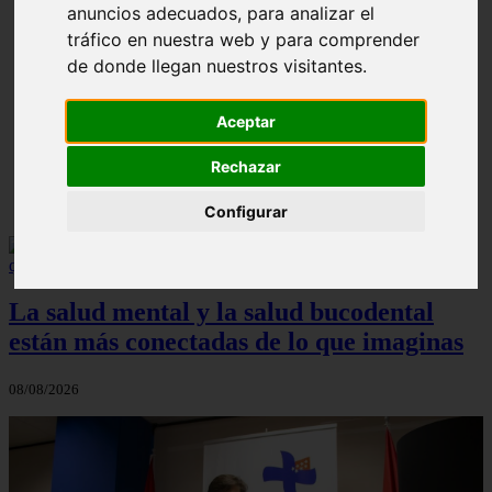
anuncios adecuados, para analizar el
tráfico en nuestra web y para comprender
de donde llegan nuestros visitantes.
❮
❯
Aceptar
¿Paladar Quemado? 【Trucos Caseros y
Rechazar
CómoCurarlo】
Configurar
La salud mental y la salud bucodental
están más conectadas de lo que imaginas
08/08/2026