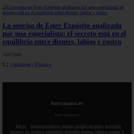
La sonrisa de Ester Expósito analizada
por una especialista: el secreto está en el
equilibrio entre dientes, labios y rostro
14/07/2026
1
2
3
Siguiente ›
Última »
buccasana.es
buccasana.es
Inicio
blanqueamiento dental
carillas dentales
faringitis
hongos en la boca
implantes dentales
lengua blanca causas y