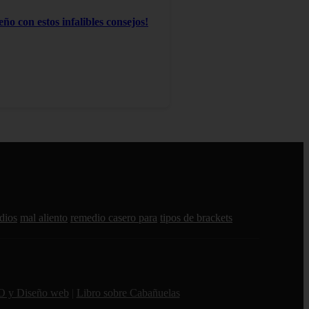
ño con estos infalibles consejos!
dios
mal aliento
remedio casero para
tipos de brackets
O y Diseño web
|
Libro sobre Cabañuelas