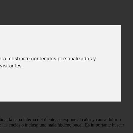
ara mostrarte contenidos personalizados y
isitantes.
ina, la capa interna del diente, se expone al calor y causa dolor o
e las encías o incluso una mala higiene bucal. Es importante buscar