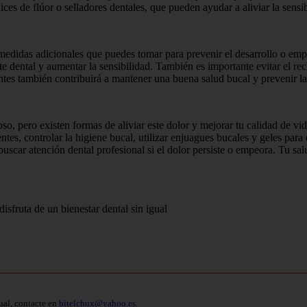
es de flúor o selladores dentales, que pueden ayudar a aliviar la sensib
didas adicionales que puedes tomar para prevenir el desarrollo o empeor
e dental y aumentar la sensibilidad. También es importante evitar el rec
ntes también contribuirá a mantener una buena salud bucal y prevenir la s
oso, pero existen formas de aliviar este dolor y mejorar tu calidad de 
entes, controlar la higiene bucal, utilizar enjuagues bucales y geles para 
buscar atención dental profesional si el dolor persiste o empeora. Tu sal
isfruta de un bienestar dental sin igual
ual, contacte en
bitelchux@yahoo.es
.