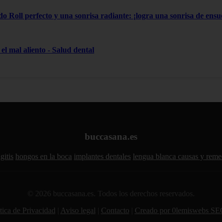
do Roll perfecto y una sonrisa radiante: ¡logra una sonrisa de ensue
el mal aliento - Salud dental
buccasana.es
gitis
hongos en la boca
implantes dentales
lengua blanca causas y reme
© 2026 buccasana.es. Todos los derechos reservados.
tica de Privacidad
|
Aviso legal
|
Contacto
|
Creado por 0lemiswebs SE