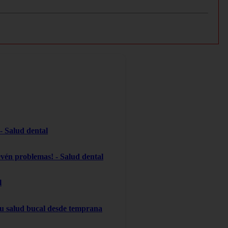
 - Salud dental
evén problemas! - Salud dental
l
 su salud bucal desde temprana