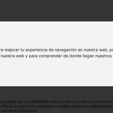
ra mejorar tu experiencia de navegación en nuestra web, p
n nuestra web y para comprender de donde llegan nuestros v
tal al calor - Salud dental
lidad dental al calor - Salud dental
 que puede ser. La sensibilidad dental al calor se produce cuando la dent
 dental, la exposición a alimentos o bebidas calientes, la inflamación d
r una buena salud bucal.