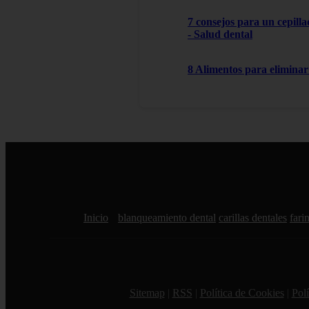
7 consejos para un cepilla
- Salud dental
8 Alimentos para eliminar 
Inicio
blanqueamiento dental
carillas dentales
farin
Sitemap
|
RSS
|
Política de Cookies
|
Polí