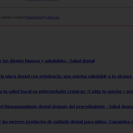
s, please contact
bitelchux@yahoo.es
.
 tus dientes blancos y saludables - Salud dental
la placa dental con ortodoncia: una sonrisa saludable a tu alcance
a tu salud bucal en enfermedades crónicas: ¡Cuida tu sonrisa y pr
el blanqueamiento dental después del procedimiento - Salud denta
gir los mejores productos de cuidado dental para niños: ¡Garantiza