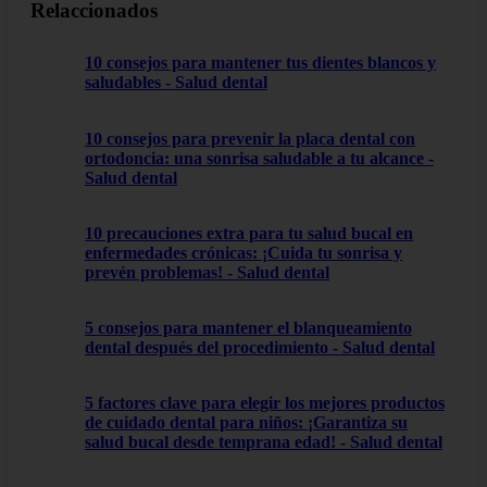
Relaccionados
10 consejos para mantener tus dientes blancos y
saludables - Salud dental
10 consejos para prevenir la placa dental con
ortodoncia: una sonrisa saludable a tu alcance -
Salud dental
10 precauciones extra para tu salud bucal en
enfermedades crónicas: ¡Cuida tu sonrisa y
prevén problemas! - Salud dental
5 consejos para mantener el blanqueamiento
dental después del procedimiento - Salud dental
5 factores clave para elegir los mejores productos
de cuidado dental para niños: ¡Garantiza su
salud bucal desde temprana edad! - Salud dental