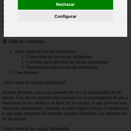
Rechazar
salud bucal en general, y en particular, para prevenir las encías
inflamadas. Las encías inflamadas, también conocidas como
gingivitis, son una condición común que puede causar molestias y
Configurar
problemas más graves si no se trata adecuadamente. En este artículo,
aprenderás sobre las causas de las encías inflamadas, cómo
detectarlas y prevenirlas, así como los tratamientos disponibles.
📰 Tabla de Contenido
¿Qué causa las encías inflamadas?
Cómo detectar las encías inflamadas
Consejos para prevenir las encías inflamadas
Tratamientos para las encías inflamadas
Conclusiones
¿Qué causa las encías inflamadas?
Existen diversas causas que pueden llevar a la inflamación de las
encías. Uno de los factores más comunes es la acumulación de placa
bacteriana en los dientes y la línea de las encías, lo que provoca una
respuesta inflamatoria. Además, la mala higiene bucal, el tabaquismo
y una mala alimentación también pueden contribuir a la inflamación
de las encías.
Cómo detectar las encías inflamadas