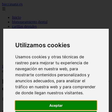
buccasana.es
☰
Inicio
blanqueamiento dental
carillas dentales
faringitis
hongos en la boca
implantes dentales
Utilizamos cookies
lengua blanca causas y remedios
mal aliento
remedio casero para
Usamos cookies y otras técnicas de
tipos de brackets
rastreo para mejorar tu experiencia de
Inicio
>
dientes
>
Evita encías inflamadas | Cuida tu higiene dental
navegación en nuestra web, para
adecuadamente - Salud dental
mostrarte contenidos personalizados y
anuncios adecuados, para analizar el
Evita encías inflamadas | Cuida tu higiene
tráfico en nuestra web y para comprender
dental adecuadamente - Salud dental
de donde llegan nuestros visitantes.
📅 09/01/2024
Aceptar
Promover una buena higiene dental es fundamental para cuidar la