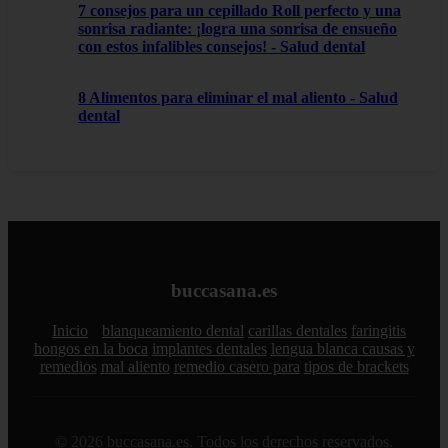
7 consejos para un cepillado Roll perfecto y una
sonrisa radiante: ¡logra una sonrisa de ensueño
con estos infalibles consejos! - Salud dental
8 Alimentos para eliminar el mal aliento - Salud
dental
buccasana.es
Inicio
blanqueamiento dental
carillas dentales
faringitis
hongos en la boca
implantes dentales
lengua blanca causas y
remedios
mal aliento
remedio casero para
tipos de brackets
© 2026 buccasana.es. Todos los derechos reservados.