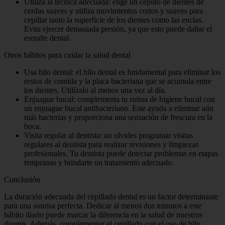
Utiliza la técnica adecuada: elige un cepillo de dientes de
cerdas suaves y utiliza movimientos cortos y suaves para
cepillar tanto la superficie de los dientes como las encías.
Evita ejercer demasiada presión, ya que esto puede dañar el
esmalte dental.
Otros hábitos para cuidar la salud dental
Usa hilo dental: el hilo dental es fundamental para eliminar los
restos de comida y la placa bacteriana que se acumula entre
los dientes. Utilízalo al menos una vez al día.
Enjuague bucal: complementa tu rutina de higiene bucal con
un enjuague bucal antibacteriano. Este ayuda a eliminar aún
más bacterias y proporciona una sensación de frescura en la
boca.
Visita regular al dentista: no olvides programar visitas
regulares al dentista para realizar revisiones y limpiezas
profesionales. Tu dentista puede detectar problemas en etapas
tempranas y brindarte un tratamiento adecuado.
Conclusión
La duración adecuada del cepillado dental es un factor determinante
para una sonrisa perfecta. Dedicar al menos dos minutos a este
hábito diario puede marcar la diferencia en la salud de nuestros
dientes. Además, complementar el cepillado con el uso de hilo