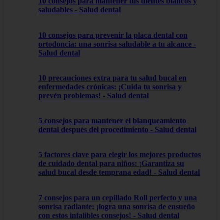
10 consejos para mantener tus dientes blancos y
saludables - Salud dental
10 consejos para prevenir la placa dental con
ortodoncia: una sonrisa saludable a tu alcance -
Salud dental
10 precauciones extra para tu salud bucal en
enfermedades crónicas: ¡Cuida tu sonrisa y
prevén problemas! - Salud dental
5 consejos para mantener el blanqueamiento
dental después del procedimiento - Salud dental
5 factores clave para elegir los mejores productos
de cuidado dental para niños: ¡Garantiza su
salud bucal desde temprana edad! - Salud dental
7 consejos para un cepillado Roll perfecto y una
sonrisa radiante: ¡logra una sonrisa de ensueño
con estos infalibles consejos! - Salud dental