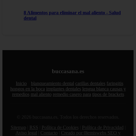
8 Alimentos para eliminar el mal aliento - Salud
dental
buccasana.es
Inicio
blanqueamiento dental
carillas dentales
faringitis
hongos en la boca
implantes dentales
lengua blanca causas y
remedios
mal aliento
remedio casero para
tipos de brackets
© 2026 buccasana.es. Todos los derechos reservados.
Sitemap
|
RSS
|
Política de Cookies
|
Política de Privacidad
|
Aviso legal
|
Contacto
|
Creado por 0lemiswebs SEO y