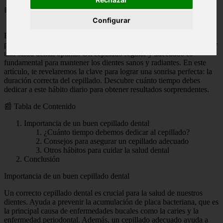
📅 09/01/2024
Configurar
En la búsqueda de una sonrisa perfecta, muchas personas se
preguntan cuánto tiempo deben cepillarse los dientes para garantizar
una salud dental óptima. Un cepillado regular y adecuado es
fundamental para mantener los dientes sanos y radiantes. En este
artículo, te revelaremos la clave para lograr una sonrisa perfecta: la
duración correcta del cepillado. Descubre cuánto tiempo debes
dedicar a este hábito diario para obtener resultados sorprendentes.
📰 Tabla de Contenido
Importancia de un buen cepillado dental
¿Cuánto tiempo debemos dedicar al cepillado?
Consejos para asegurar un cepillado adecuado
Otros hábitos para cuidar la salud dental
Conclusión
Importancia de un buen cepillado dental
Un correcto cepillado dental es crucial para la salud de nuestros
dientes. Ayuda a prevenir la acumulación de placa bacteriana, que es
la principal causa de enfermedades bucales como la caries y la
enfermedad periodontal. Además, un cepillado adecuado ayuda a