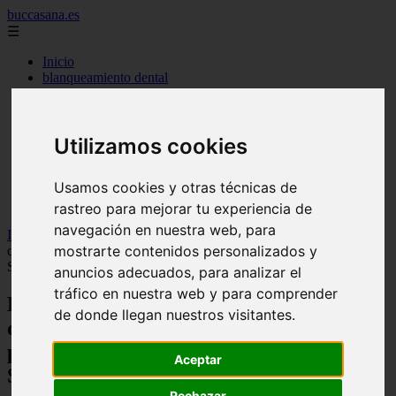
buccasana.es
☰
Inicio
blanqueamiento dental
carillas dentales
faringitis
hongos en la boca
Utilizamos cookies
implantes dentales
lengua blanca causas y remedios
mal aliento
Usamos cookies y otras técnicas de
remedio casero para
tipos de brackets
rastreo para mejorar tu experiencia de
navegación en nuestra web, para
Inicio
>
dientes
>
La clave para una sonrisa perfecta: descubre
mostrarte contenidos personalizados y
cuánto tiempo debes cepillarte para tener dientes sanos y radiantes -
Salud dental
anuncios adecuados, para analizar el
tráfico en nuestra web y para comprender
La clave para una sonrisa perfecta:
de donde llegan nuestros visitantes.
descubre cuánto tiempo debes cepillarte
para tener dientes sanos y radiantes -
Aceptar
Salud dental
Rechazar