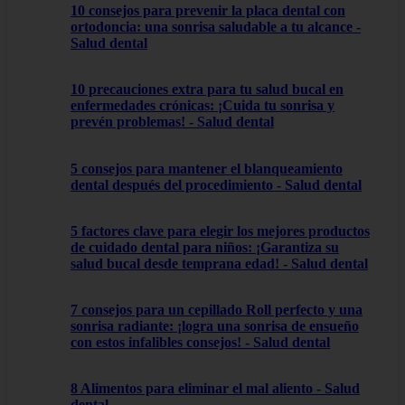
10 consejos para prevenir la placa dental con
ortodoncia: una sonrisa saludable a tu alcance -
Salud dental
10 precauciones extra para tu salud bucal en
enfermedades crónicas: ¡Cuida tu sonrisa y
prevén problemas! - Salud dental
5 consejos para mantener el blanqueamiento
dental después del procedimiento - Salud dental
5 factores clave para elegir los mejores productos
de cuidado dental para niños: ¡Garantiza su
salud bucal desde temprana edad! - Salud dental
7 consejos para un cepillado Roll perfecto y una
sonrisa radiante: ¡logra una sonrisa de ensueño
con estos infalibles consejos! - Salud dental
8 Alimentos para eliminar el mal aliento - Salud
dental