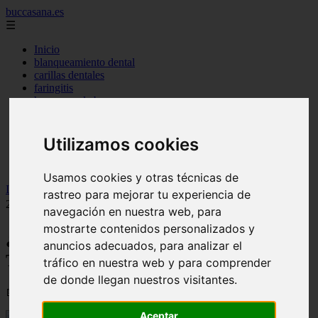
buccasana.es
☰
Inicio
blanqueamiento dental
carillas dentales
faringitis
hongos en la boca
implantes dentales
lengua blanca causas y remedios
mal aliento
Utilizamos cookies
remedio casero para
tipos de brackets
Usamos cookies y otras técnicas de
Inicio
>
dientes
>
¿Paladar Blanco? 【Causas y Tratamientos en el
rastreo para mejorar tu experiencia de
2026 】
navegación en nuestra web, para
mostrarte contenidos personalizados y
¿Paladar Blanco? 【Causas y
anuncios adecuados, para analizar el
Tratamientos en el 2026 】
tráfico en nuestra web y para comprender
de donde llegan nuestros visitantes.
📅 02/02/2025
Aceptar