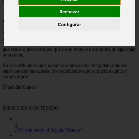
Rechazar
El paladar es una de las partes de la cavidad bucal a la que menos
Configurar
atención se suele prestar. El
paladar blanco
suele aparecer como
consecuencia de la dejadez en los cuidados y la higiene del paladar
por lo que, habitualmente, no representa ninguna enfermedad grave.
Sin embargo, es recomendable acudir a la consulta del médico para
que sea él quien verifique que no se trata de un síntoma de algo más
importante.
En este artículo vamos a contarlo todo acerca del paladar blanco
para conocer sus causas, los tratamientos que se pueden aplica y
cómo curarlo.
ÍNDICE DE CONTENIDO
1
¿Por qué tengo el Paladar Blanco?