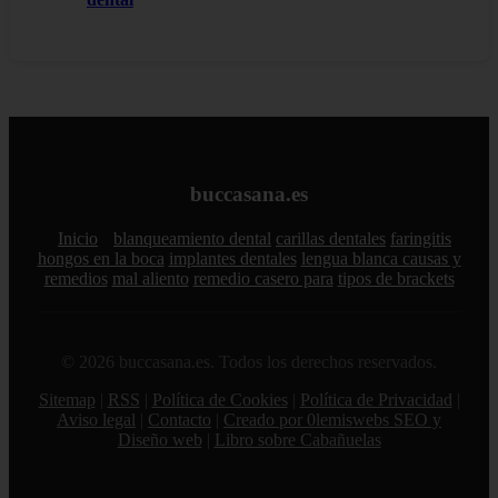
buccasana.es
Inicio
blanqueamiento dental
carillas dentales
faringitis
hongos en la boca
implantes dentales
lengua blanca causas y
remedios
mal aliento
remedio casero para
tipos de brackets
© 2026 buccasana.es. Todos los derechos reservados.
Sitemap
|
RSS
|
Política de Cookies
|
Política de Privacidad
|
Aviso legal
|
Contacto
|
Creado por 0lemiswebs SEO y
Diseño web
|
Libro sobre Cabañuelas