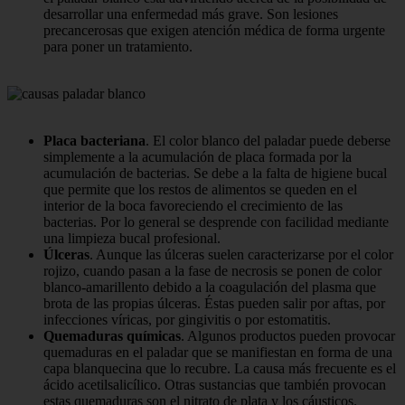
desarrollar una enfermedad más grave. Son lesiones
precancerosas que exigen atención médica de forma urgente
para poner un tratamiento.
Placa bacteriana
. El color blanco del paladar puede deberse
simplemente a la acumulación de placa formada por la
acumulación de bacterias. Se debe a la falta de higiene bucal
que permite que los restos de alimentos se queden en el
interior de la boca favoreciendo el crecimiento de las
bacterias. Por lo general se desprende con facilidad mediante
una limpieza bucal profesional.
Úlceras
. Aunque las úlceras suelen caracterizarse por el color
rojizo, cuando pasan a la fase de necrosis se ponen de color
blanco-amarillento debido a la coagulación del plasma que
brota de las propias úlceras. Éstas pueden salir por aftas, por
infecciones víricas, por gingivitis o por estomatitis.
Quemaduras químicas
. Algunos productos pueden provocar
quemaduras en el paladar que se manifiestan en forma de una
capa blanquecina que lo recubre. La causa más frecuente es el
ácido acetilsalicílico. Otras sustancias que también provocan
estas quemaduras son el nitrato de plata y los cáusticos.