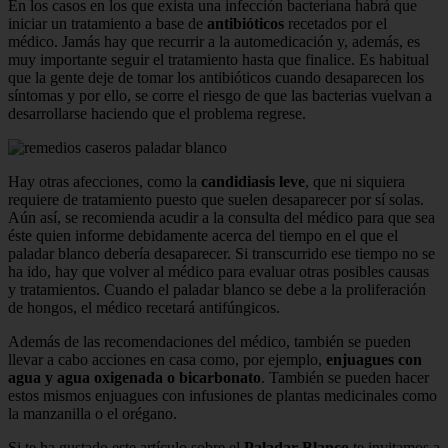
En los casos en los que exista una infección bacteriana habrá que
iniciar un tratamiento a base de
antibióticos
recetados por el
médico. Jamás hay que recurrir a la automedicación y, además, es
muy importante seguir el tratamiento hasta que finalice. Es habitual
que la gente deje de tomar los antibióticos cuando desaparecen los
síntomas y por ello, se corre el riesgo de que las bacterias vuelvan a
desarrollarse haciendo que el problema regrese.
Hay otras afecciones, como la
candidiasis leve
, que ni siquiera
requiere de tratamiento puesto que suelen desaparecer por sí solas.
Aún así, se recomienda acudir a la consulta del médico para que sea
éste quien informe debidamente acerca del tiempo en el que el
paladar blanco debería desaparecer. Si transcurrido ese tiempo no se
ha ido, hay que volver al médico para evaluar otras posibles causas
y tratamientos. Cuando el paladar blanco se debe a la proliferación
de hongos, el médico recetará antifúngicos.
Además de las recomendaciones del médico, también se pueden
llevar a cabo acciones en casa como, por ejemplo,
enjuagues con
agua y agua oxigenada o bicarbonato
. También se pueden hacer
estos mismos enjuagues con infusiones de plantas medicinales como
la manzanilla o el orégano.
Si te ha gustado este artículo sobre el
Paladar Blanco
te invitamos a