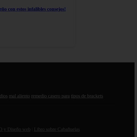
ño con estos infalibles consejos!
dios
mal aliento
remedio casero para
tipos de brackets
O y Diseño web
|
Libro sobre Cabañuelas