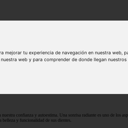
ra mejorar tu experiencia de navegación en nuestra web, p
n nuestra web y para comprender de donde llegan nuestros v
onrisa radiante - Salud dental
luce una sonrisa radiante - Salud dental
n nuestra confianza y autoestima. Una sonrisa radiante es uno de los as
a belleza y funcionalidad de sus dientes.