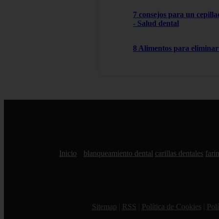
7 consejos para un cepilla
- Salud dental
8 Alimentos para eliminar 
Inicio
blanqueamiento dental
carillas dentales
farin
Sitemap
|
RSS
|
Política de Cookies
|
Polí