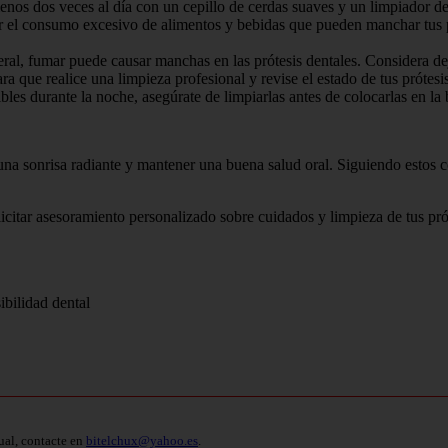
 menos dos veces al día con un cepillo de cerdas suaves y un limpiador d
tar el consumo excesivo de alimentos y bebidas que pueden manchar tus 
eral, fumar puede causar manchas en las prótesis dentales. Considera de
a que realice una limpieza profesional y revise el estado de tus prótesis
ibles durante la noche, asegúrate de limpiarlas antes de colocarlas en l
 una sonrisa radiante y mantener una buena salud oral. Siguiendo estos 
licitar asesoramiento personalizado sobre cuidados y limpieza de tus pró
ibilidad dental
ual, contacte en
bitelchux@yahoo.es
.