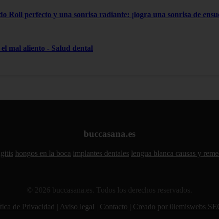
do Roll perfecto y una sonrisa radiante: ¡logra una sonrisa de ensue
el mal aliento - Salud dental
buccasana.es
gitis
hongos en la boca
implantes dentales
lengua blanca causas y reme
© 2026 buccasana.es. Todos los derechos reservados.
tica de Privacidad
|
Aviso legal
|
Contacto
|
Creado por 0lemiswebs SE