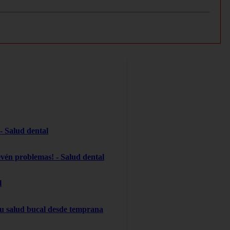
 - Salud dental
evén problemas! - Salud dental
l
 su salud bucal desde temprana