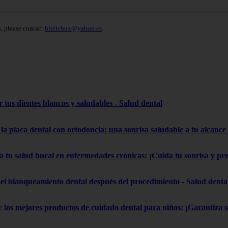
s, please contact
bitelchux@yahoo.es
.
 tus dientes blancos y saludables - Salud dental
la placa dental con ortodoncia: una sonrisa saludable a tu alcance
a tu salud bucal en enfermedades crónicas: ¡Cuida tu sonrisa y pr
el blanqueamiento dental después del procedimiento - Salud denta
gir los mejores productos de cuidado dental para niños: ¡Garantiza