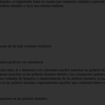
 dentales, es importante tener en cuenta que requieren cuidados especia
ótesis dentales y lucir una sonrisa radiante.
lgunas de las más comunes incluyen:
onrisa perfecta con ortodoncia
vino tinto, té y alimentos con colorantes pueden manchar las prótesis d
causar manchas en las prótesis dentales debido a los compuestos químico
 los cuidados de limpieza y mantenimiento de las prótesis dentales, es 
las prótesis dentales, especialmente aquellos que contienen hierro o t
manchas en tus prótesis dentales: