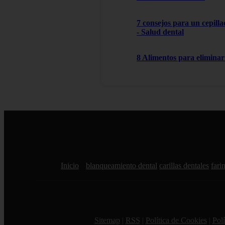
7 consejos para un cepilla
- Salud dental
8 Alimentos para eliminar 
Inicio
blanqueamiento dental
carillas dentales
farin
Sitemap
|
RSS
|
Política de Cookies
|
Polí