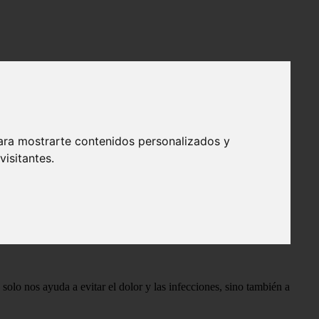
ara mostrarte contenidos personalizados y
isitantes.
- Salud dental
solo nos ayuda a evitar el dolor y las infecciones, sino también a