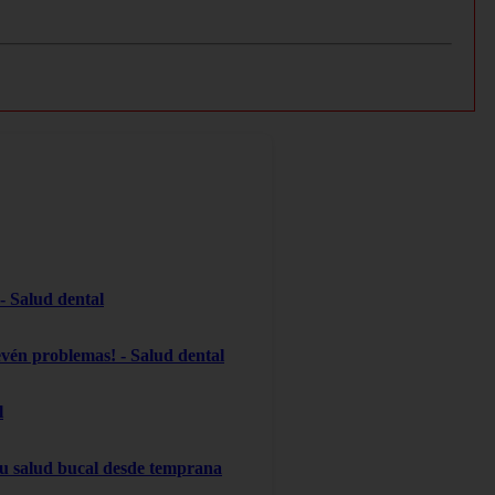
 - Salud dental
evén problemas! - Salud dental
l
 su salud bucal desde temprana