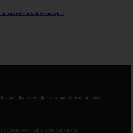
ño con estos infalibles consejos!
dios
mal aliento
remedio casero para
tipos de brackets
O y Diseño web
|
Libro sobre Cabañuelas