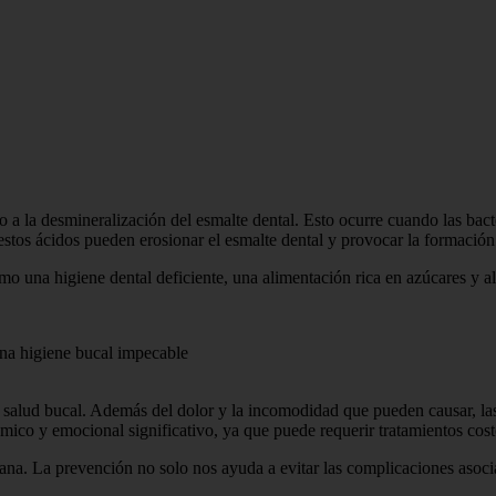
 a la desmineralización del esmalte dental. Esto ocurre cuando las bact
estos ácidos pueden erosionar el esmalte dental y provocar la formación 
mo una higiene dental deficiente, una alimentación rica en azúcares y al
una higiene bucal impecable
 salud bucal. Además del dolor y la incomodidad que pueden causar, las 
ico y emocional significativo, ya que puede requerir tratamientos costo
rana. La prevención no solo nos ayuda a evitar las complicaciones asoc