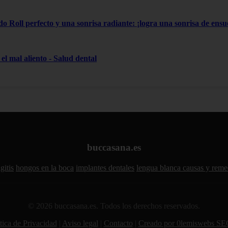
do Roll perfecto y una sonrisa radiante: ¡logra una sonrisa de ensue
el mal aliento - Salud dental
buccasana.es
gitis
hongos en la boca
implantes dentales
lengua blanca causas y reme
© 2026 buccasana.es. Todos los derechos reservados.
tica de Privacidad
|
Aviso legal
|
Contacto
|
Creado por 0lemiswebs SE