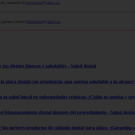
ual, contacte en
bitelchux@yahoo.es
.
s, please contact
bitelchux@yahoo.es
.
 tus dientes blancos y saludables - Salud dental
la placa dental con ortodoncia: una sonrisa saludable a tu alcance
a tu salud bucal en enfermedades crónicas: ¡Cuida tu sonrisa y pr
el blanqueamiento dental después del procedimiento - Salud denta
gir los mejores productos de cuidado dental para niños: ¡Garantiza