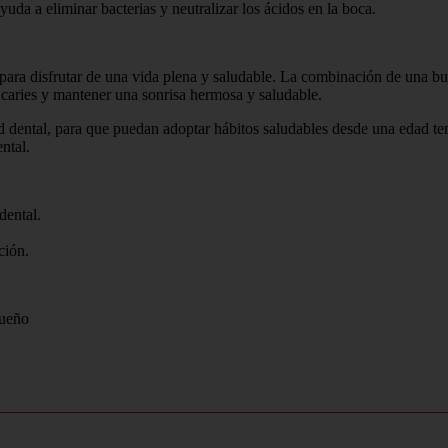
yuda a eliminar bacterias y neutralizar los ácidos en la boca.
para disfrutar de una vida plena y saludable. La combinación de una bu
as caries y mantener una sonrisa hermosa y saludable.
ud dental, para que puedan adoptar hábitos saludables desde una edad t
ntal.
dental.
ción.
queño