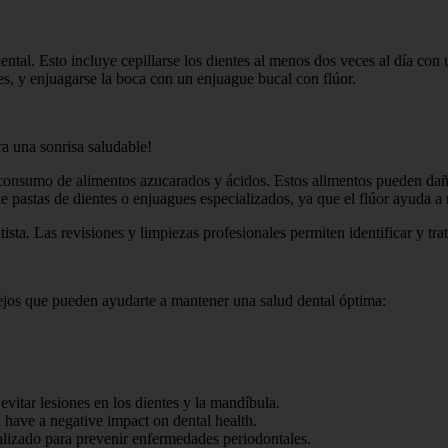
ntal. Esto incluye cepillarse los dientes al menos dos veces al día con u
tes, y enjuagarse la boca con un enjuague bucal con flúor.
ra una sonrisa saludable!
 consumo de alimentos azucarados y ácidos. Estos alimentos pueden daña
e pastas de dientes o enjuagues especializados, ya que el flúor ayuda a r
tista. Las revisiones y limpiezas profesionales permiten identificar y tr
jos que pueden ayudarte a mantener una salud dental óptima:
 evitar lesiones en los dientes y la mandíbula.
have a negative impact on dental health.
alizado para prevenir enfermedades periodontales.