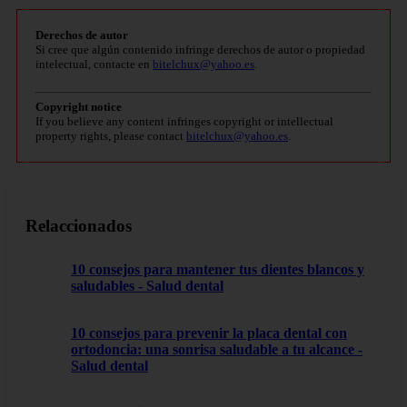
Derechos de autor
Si cree que algún contenido infringe derechos de autor o propiedad
intelectual, contacte en
bitelchux@yahoo.es
.
Copyright notice
If you believe any content infringes copyright or intellectual
property rights, please contact
bitelchux@yahoo.es
.
Relaccionados
10 consejos para mantener tus dientes blancos y
saludables - Salud dental
10 consejos para prevenir la placa dental con
ortodoncia: una sonrisa saludable a tu alcance -
Salud dental