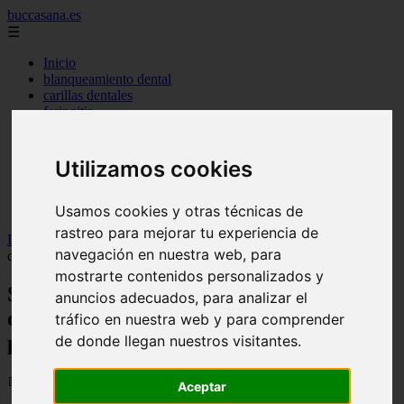
buccasana.es
☰
Inicio
blanqueamiento dental
carillas dentales
faringitis
hongos en la boca
implantes dentales
lengua blanca causas y remedios
Utilizamos cookies
mal aliento
remedio casero para
tipos de brackets
Usamos cookies y otras técnicas de
rastreo para mejorar tu experiencia de
Inicio
>
dientes
>
Sonrisa radiante: cepilla tus dientes después de
navegación en nuestra web, para
disfrutar dulces y manténla perfecta - Salud dental
mostrarte contenidos personalizados y
Sonrisa radiante: cepilla tus dientes
anuncios adecuados, para analizar el
después de disfrutar dulces y manténla
tráfico en nuestra web y para comprender
perfecta - Salud dental
de donde llegan nuestros visitantes.
📅 09/01/2024
Aceptar