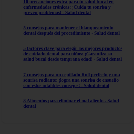
10 precauciones extra para tu salud bucal en
enfermedades crónicas: ¡Cuida tu sonrisa y
prevén problemas! - Salud dental
5 consejos para mantener el blanqueamiento
dental después del procedimiento - Salud dental
5 factores clave para elegir los mejores productos
de cuidado dental para niños: ¡Garantiza su
salud bucal desde temprana edad! - Salud dental
7 consejos para un cepillado Roll perfecto y una
sonrisa radiante: ¡logra una sonrisa de ensueño
con estos infalibles consejos! - Salud dental
8 Alimentos para eliminar el mal aliento - Salud
dental