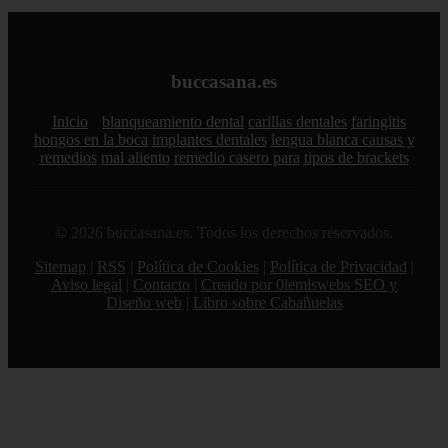
buccasana.es
Inicio
blanqueamiento dental
carillas dentales
faringitis
hongos en la boca
implantes dentales
lengua blanca causas y
remedios
mal aliento
remedio casero para
tipos de brackets
© 2026 buccasana.es. Todos los derechos reservados.
Sitemap
|
RSS
|
Política de Cookies
|
Política de Privacidad
|
Aviso legal
|
Contacto
|
Creado por 0lemiswebs SEO y
Diseño web
|
Libro sobre Cabañuelas