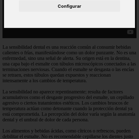
Configurar
La sensibilidad dental es una reacción común al consumir bebidas
calientes o frías, manifestándose como un dolor punzante. No es una
enfermedad, sino una señal de alerta. Su origen está en la dentina,
una capa bajo el esmalte con túbulos microscópicos conectados a las
terminaciones nerviosas. Cuando el esmalte se desgasta o las encías
se retraen, estos túbulos quedan expuestos y reaccionan
intensamente a los cambios de temperatura.
La sensibilidad no aparece repentinamente; resulta de factores
acumulativos como el desgaste progresivo del esmalte, un cepillado
agresivo o ciertos tratamientos estéticos. Los cambios bruscos de
temperatura actúan como detonante cuando la protección dental ya
está comprometida. La percepción del dolor varía según la anatomía
dental y el umbral de dolor de cada persona.
Los alimentos y bebidas ácidas, como cítricos o refrescos, pueden
debilitar el esmalte. No es recomendable cepillarse los dientes justo