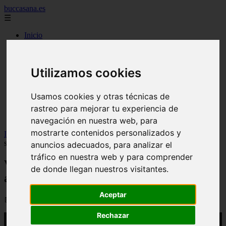
buccasana.es
☰
Inicio
blanqueamiento dental
carillas dentales
faringitis
Utilizamos cookies
hongos en la boca
implantes dentales
lengua blanca causas y remedios
Usamos cookies y otras técnicas de
mal aliento
remedio casero para
rastreo para mejorar tu experiencia de
tipos de brackets
navegación en nuestra web, para
mostrarte contenidos personalizados y
Inicio
>
yt-dientes
>
Video Cómo afectan las bebidas calientes a la
sensibilidad dental
anuncios adecuados, para analizar el
tráfico en nuestra web y para comprender
Video Cómo afectan las bebidas calientes
de donde llegan nuestros visitantes.
a la sensibilidad dental
Aceptar
📅 06/03/2026
Rechazar