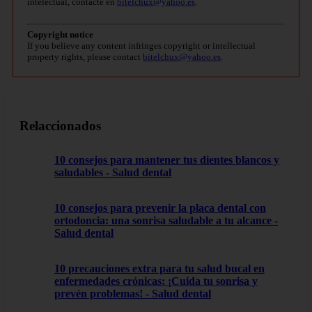
intelectual, contacte en
bitelchux@yahoo.es
.
Copyright notice
If you believe any content infringes copyright or intellectual
property rights, please contact
bitelchux@yahoo.es
.
Relaccionados
10 consejos para mantener tus dientes blancos y
saludables - Salud dental
10 consejos para prevenir la placa dental con
ortodoncia: una sonrisa saludable a tu alcance -
Salud dental
10 precauciones extra para tu salud bucal en
enfermedades crónicas: ¡Cuida tu sonrisa y
prevén problemas! - Salud dental