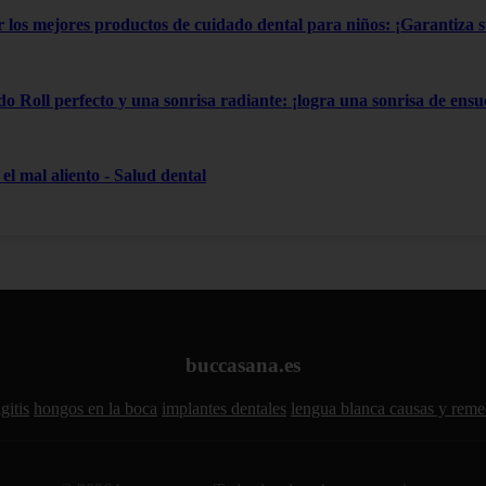
gir los mejores productos de cuidado dental para niños: ¡Garantiza
do Roll perfecto y una sonrisa radiante: ¡logra una sonrisa de ensue
el mal aliento - Salud dental
buccasana.es
gitis
hongos en la boca
implantes dentales
lengua blanca causas y reme