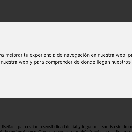
ra mejorar tu experiencia de navegación en nuestra web, p
n nuestra web y para comprender de donde llegan nuestros v
ara evitar la sensibilidad dental y lograr una sonrisa sin dolor - Salud
do bucal para evitar la sensibilidad dental 
diseñada para evitar la sensibilidad dental y lograr una sonrisa sin dol
 dolor en los dientes. Con estos consejos, podrás fortalecer tus dientes 