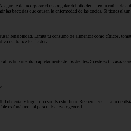
Asegúrate de incorporar el uso regular del hilo dental en tu rutina de cu
ir las bacterias que causan la enfermedad de las encías. Si tienes algú
ausar sensibilidad. Limita tu consumo de alimentos como cítricos, tomat
liva neutralice los ácidos.
al rechinamiento o apretamiento de los dientes. Si este es tu caso, cons
é
ilidad dental y lograr una sonrisa sin dolor. Recuerda visitar a tu dent
able es fundamental para tu bienestar general.