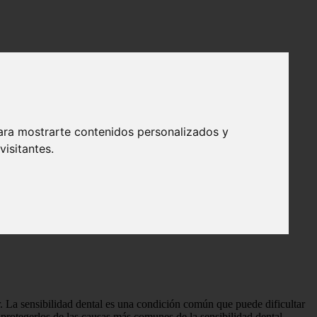
ara mostrarte contenidos personalizados y
isitantes.
 dental
y lograr una sonrisa sin dolor - Salud
or. La sensibilidad dental es una condición común que puede dificultar
y protegerlos de las causas más comunes de la sensibilidad dental,