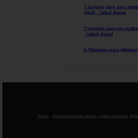
5 factores clave para ele
edad! - Salud dental
7 consejos para un cepilla
- Salud dental
8 Alimentos para eliminar 
Inicio
blanqueamiento dental
carillas dentales
farin