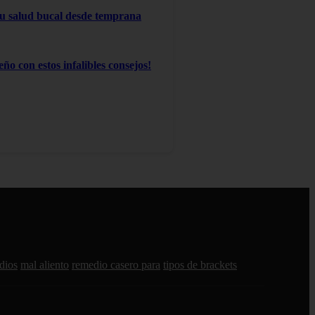
 su salud bucal desde temprana
ño con estos infalibles consejos!
dios
mal aliento
remedio casero para
tipos de brackets