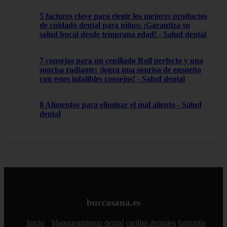
5 factores clave para elegir los mejores productos
de cuidado dental para niños: ¡Garantiza su
salud bucal desde temprana edad! - Salud dental
7 consejos para un cepillado Roll perfecto y una
sonrisa radiante: ¡logra una sonrisa de ensueño
con estos infalibles consejos! - Salud dental
8 Alimentos para eliminar el mal aliento - Salud
dental
buccasana.es
Inicio
blanqueamiento dental
carillas dentales
faringitis