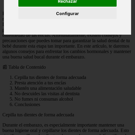
Rechazar
El embarazo es una etapa llena de cambios en el cuerpo de una
Configurar
mujer, y estos cambios también pueden afectar la salud dental.
Durante el embarazo, los niveles hormonales se alteran, lo que
puede aumentar el riesgo de problemas dentales como la caries y la
enfermedad de las encías. Afortunadamente, existen consejos y
precauciones que puedes tomar para garantizar la salud dental de tu
bebé durante esta etapa tan importante. En este artículo, te daremos
algunos consejos para enfrentar los cambios hormonales y mantener
una buena salud bucal durante el embarazo.
📰 Tabla de Contenido
Cepilla tus dientes de forma adecuada
Presta atención a tus encías
Mantén una alimentación saludable
No descuides las visitas al dentista
No fumes ni consumas alcohol
Conclusiones
Cepilla tus dientes de forma adecuada
Durante el embarazo, es especialmente importante mantener una
buena higiene oral y cepillarse los dientes de forma adecuada. Esto