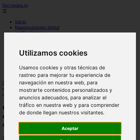
buccasana.es
☰
Inicio
blanqueamiento dental
carillas dentales
faringitis
hongos en la boca
implantes dentales
Utilizamos cookies
lengua blanca causas y remedios
mal aliento
remedio casero para
Usamos cookies y otras técnicas de
tipos de brackets
rastreo para mejorar tu experiencia de
navegación en nuestra web, para
Inicio
>
dientes
>
Garantiza la salud dental de tu bebé en el
embarazo: consejos para enfrentar los cambios hormonales - Salud
mostrarte contenidos personalizados y
dental
anuncios adecuados, para analizar el
tráfico en nuestra web y para comprender
Garantiza la salud dental de tu bebé en el
de donde llegan nuestros visitantes.
embarazo: consejos para enfrentar los
cambios hormonales - Salud dental
Aceptar
📅 09/01/2024