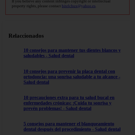
If you believe any content infringes copyright or intellectual
property rights, please contact
bitelchux@yahoo.es
.
Relaccionados
10 consejos para mantener tus dientes blancos y
saludables - Salud dental
10 consejos para prevenir la placa dental con
ortodoncia: una sonrisa saludable a tu alcance -
Salud dental
10 precauciones extra para tu salud bucal en
enfermedades crónicas: ¡Cuida tu sonrisa y
prevén problemas! - Salud dental
5 consejos para mantener el blanqueamiento
dental después del procedimiento - Salud dental