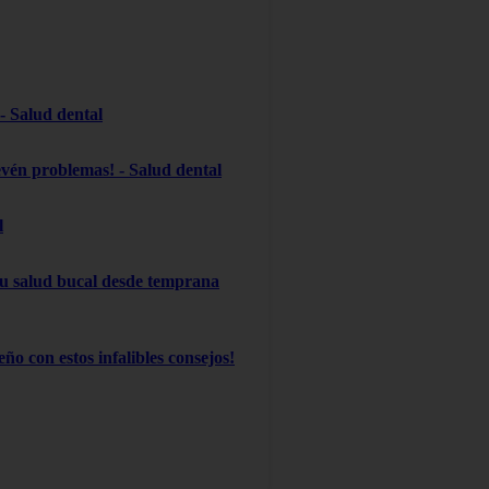
 - Salud dental
evén problemas! - Salud dental
l
 su salud bucal desde temprana
ño con estos infalibles consejos!