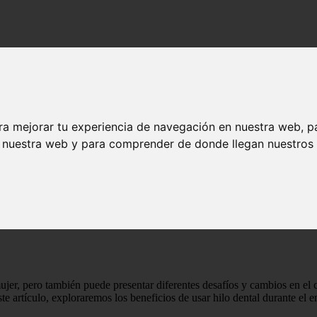
ra mejorar tu experiencia de navegación en nuestra web, p
n nuestra web y para comprender de donde llegan nuestros v
uciones para una sonrisa radiante! - Salud dental
os y precauciones para una sonrisa radiante
er, pero también puede presentar diferentes desafíos y cambios en el c
e artículo, exploraremos los beneficios de usar hilo dental durante el 