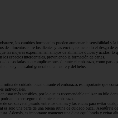
arazo, los cambios hormonales pueden aumentar la sensibilidad y la inf
tos de alimentos entre los dientes y las encías, reduciendo el riesgo de 
ue las mujeres experimenten antojos de alimentos dulces y ácidos, lo qu
 los espacios interdentales, previniendo la formación de caries.
n sido asociadas con complicaciones durante el embarazo, como parto p
aludable y a la salud general de la madre y del bebé.
u rutina de cuidado bucal durante el embarazo, es importante que consult
es individuales.
n estar más sensibles, por lo que es recomendable utilizar un hilo dental 
 podrían no ser seguros durante el embarazo.
ate de ser suave al pasarlo entre los dientes y las encías para evitar cualq
l es solo una parte de una buena rutina de cuidado bucal. Asegúrate de c
ntista. Además, es importante mantener una dieta equilibrada y evitar a