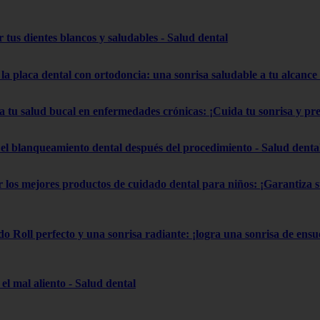
 tus dientes blancos y saludables - Salud dental
la placa dental con ortodoncia: una sonrisa saludable a tu alcance
a tu salud bucal en enfermedades crónicas: ¡Cuida tu sonrisa y pr
el blanqueamiento dental después del procedimiento - Salud denta
gir los mejores productos de cuidado dental para niños: ¡Garantiza
do Roll perfecto y una sonrisa radiante: ¡logra una sonrisa de ensue
el mal aliento - Salud dental