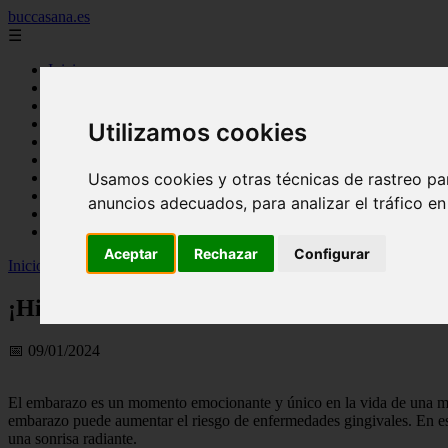
buccasana.es
☰
Inicio
blanqueamiento dental
carillas dentales
faringitis
Utilizamos cookies
hongos en la boca
implantes dentales
lengua blanca causas y remedios
Usamos cookies y otras técnicas de rastreo pa
mal aliento
anuncios adecuados, para analizar el tráfico e
remedio casero para
tipos de brackets
Aceptar
Rechazar
Configurar
Inicio
>
dientes
>
¡Hilo dental durante el embarazo: Beneficios y preca
¡Hilo dental durante el embarazo: Benefici
📅 09/01/2024
El embarazo es un momento emocionante y único en la vida de una muj
embarazo puede aumentar el riesgo de enfermedades gingivales. En est
una sonrisa radiante.