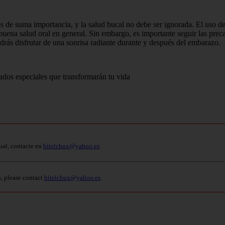
 de suma importancia, y la salud bucal no debe ser ignorada. El uso de
uena salud oral en general. Sin embargo, es importante seguir las prec
ás disfrutar de una sonrisa radiante durante y después del embarazo.
ados especiales que transformarán tu vida
ual, contacte en
bitelchux@yahoo.es
.
s, please contact
bitelchux@yahoo.es
.