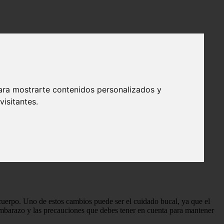
ara mostrarte contenidos personalizados y
isitantes.
! - Salud dental
uerpo. Uno de estos cambios puede ser el cuidado bucal, ya que el
embarazo y las precauciones que debes tener en cuenta para mantener