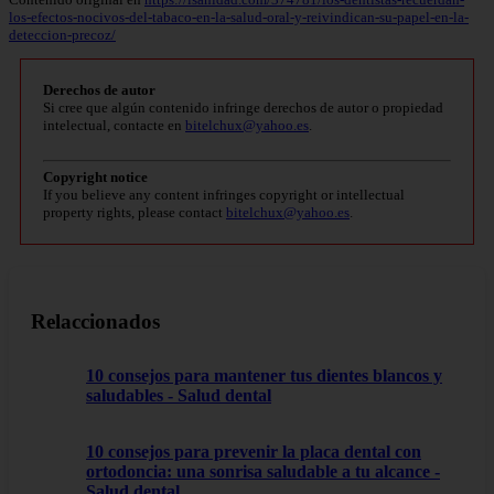
los-efectos-nocivos-del-tabaco-en-la-salud-oral-y-reivindican-su-papel-en-la-
deteccion-precoz/
Derechos de autor
Si cree que algún contenido infringe derechos de autor o propiedad
intelectual, contacte en
bitelchux@yahoo.es
.
Copyright notice
If you believe any content infringes copyright or intellectual
property rights, please contact
bitelchux@yahoo.es
.
Relaccionados
10 consejos para mantener tus dientes blancos y
saludables - Salud dental
10 consejos para prevenir la placa dental con
ortodoncia: una sonrisa saludable a tu alcance -
Salud dental