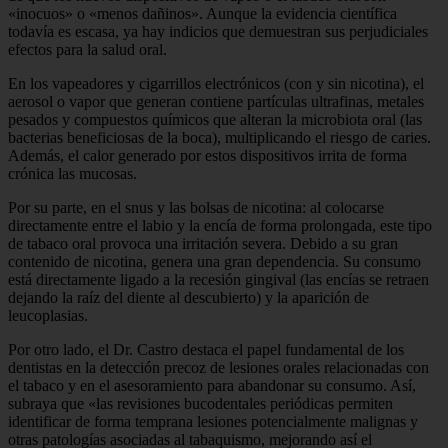
«inocuos» o «menos dañinos». Aunque la evidencia científica
todavía es escasa, ya hay indicios que demuestran sus perjudiciales
efectos para la salud oral.
En los vapeadores y cigarrillos electrónicos (con y sin nicotina), el
aerosol o vapor que generan contiene partículas ultrafinas, metales
pesados y compuestos químicos que alteran la microbiota oral (las
bacterias beneficiosas de la boca), multiplicando el riesgo de caries.
Además, el calor generado por estos dispositivos irrita de forma
crónica las mucosas.
Por su parte, en el snus y las bolsas de nicotina: al colocarse
directamente entre el labio y la encía de forma prolongada, este tipo
de tabaco oral provoca una irritación severa. Debido a su gran
contenido de nicotina, genera una gran dependencia. Su consumo
está directamente ligado a la recesión gingival (las encías se retraen
dejando la raíz del diente al descubierto) y la aparición de
leucoplasias.
Por otro lado, el Dr. Castro destaca el papel fundamental de los
dentistas en la detección precoz de lesiones orales relacionadas con
el tabaco y en el asesoramiento para abandonar su consumo. Así,
subraya que «las revisiones bucodentales periódicas permiten
identificar de forma temprana lesiones potencialmente malignas y
otras patologías asociadas al tabaquismo, mejorando así el