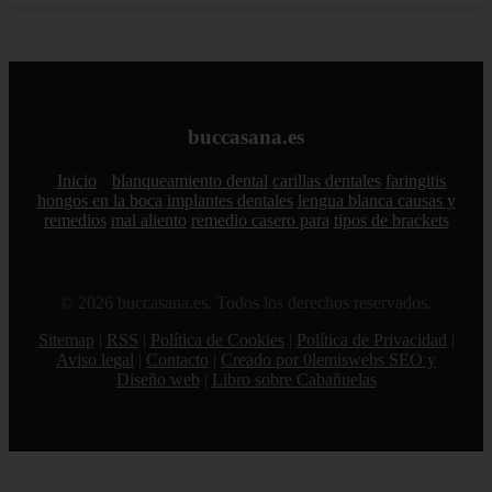
buccasana.es
Inicio
blanqueamiento dental
carillas dentales
faringitis
hongos en la boca
implantes dentales
lengua blanca causas y
remedios
mal aliento
remedio casero para
tipos de brackets
© 2026 buccasana.es. Todos los derechos reservados.
Sitemap
|
RSS
|
Política de Cookies
|
Política de Privacidad
|
Aviso legal
|
Contacto
|
Creado por 0lemiswebs SEO y
Diseño web
|
Libro sobre Cabañuelas