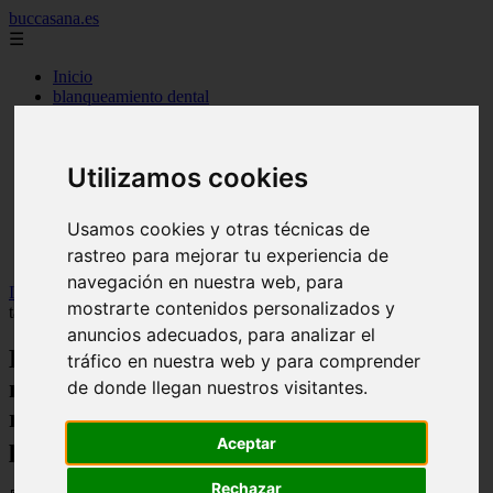
buccasana.es
☰
Inicio
blanqueamiento dental
carillas dentales
faringitis
hongos en la boca
Utilizamos cookies
implantes dentales
lengua blanca causas y remedios
mal aliento
Usamos cookies y otras técnicas de
remedio casero para
rastreo para mejorar tu experiencia de
tipos de brackets
navegación en nuestra web, para
Inicio
>
dientes
>
Los dentistas recuerdan los efectos nocivos del
mostrarte contenidos personalizados y
tabaco en la salud oral y reivindican su papel en la detección precoz
anuncios adecuados, para analizar el
Los dentistas recuerdan los efectos
tráfico en nuestra web y para comprender
nocivos del tabaco en la salud oral y
de donde llegan nuestros visitantes.
reivindican su papel en la detección
precoz
Aceptar
Rechazar