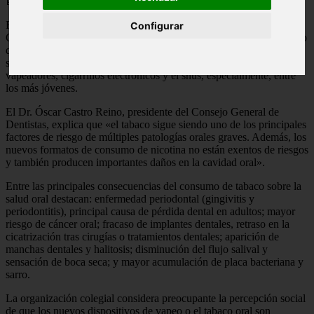
📅 31/05/2026
Redacción Con motivo del Día Mundial sin Tabaco, el Consejo
Configurar
General de Dentistas de España se ha recordado el impacto negativo
que tiene este hábito en la salud oral. Además, no quieren centrarse
solo en el cigarrillo convencional, también advierten del uso de
vapeadores, cigarrillos electrónicos y el snus, especialmente, entre
los más jóvenes.
El Dr. Óscar Castro Reino, presidente del Consejo General de
Dentistas, explica que «el tabaco sigue siendo uno de los principales
factores de riesgo de múltiples patologías orales graves. Además, los
nuevos formatos de consumo de nicotina no están exentos de riesgos
y también producen importantes daños en la cavidad oral».
Entre las principales consecuencias del consumo de tabaco sobre la
salud oral destacan: enfermedad periodontal (gingivitis y
periodontitis), principal causa de pérdida dental en adultos; mayor
riesgo de cáncer oral; fracaso de implantes dentales, retraso en la
cicatrización tras cirugías o tratamientos dentales; aparición de
manchas dentales y halitosis; disminución del flujo salival y
sensación de boca seca; y mayor acumulación de placa bacteriana y
sarro.
La organización colegial considera preocupante la percepción social
de que los nuevos dispositivos de vapeo o el tabaco oral son