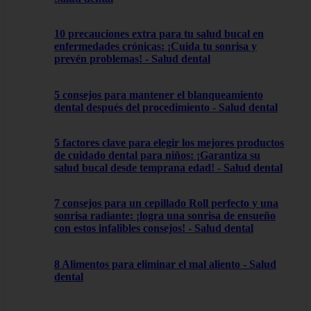
10 precauciones extra para tu salud bucal en
enfermedades crónicas: ¡Cuida tu sonrisa y
prevén problemas! - Salud dental
5 consejos para mantener el blanqueamiento
dental después del procedimiento - Salud dental
5 factores clave para elegir los mejores productos
de cuidado dental para niños: ¡Garantiza su
salud bucal desde temprana edad! - Salud dental
7 consejos para un cepillado Roll perfecto y una
sonrisa radiante: ¡logra una sonrisa de ensueño
con estos infalibles consejos! - Salud dental
8 Alimentos para eliminar el mal aliento - Salud
dental