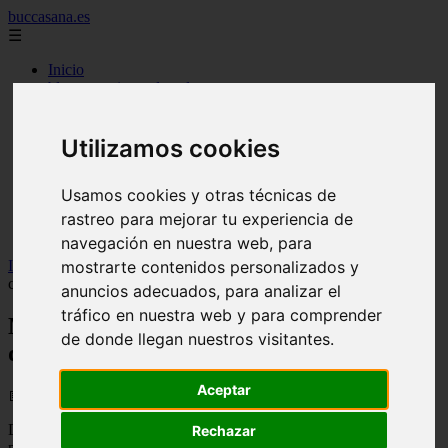
buccasana.es
☰
Inicio
blanqueamiento dental
carillas dentales
faringitis
hongos en la boca
Utilizamos cookies
implantes dentales
lengua blanca causas y remedios
Usamos cookies y otras técnicas de
mal aliento
remedio casero para
rastreo para mejorar tu experiencia de
tipos de brackets
navegación en nuestra web, para
Inicio
>
dientes
>
Más allá del azúcar: El auténtico origen de las
mostrarte contenidos personalizados y
caries dentales
anuncios adecuados, para analizar el
tráfico en nuestra web y para comprender
Más allá del azúcar: El auténtico origen
de donde llegan nuestros visitantes.
de las caries dentales
Aceptar
📅 10/06/2026
Durante décadas, el azúcar ha cargado con la culpa de ser el
Rechazar
principal enemigo de nuestra sonrisa. Se ha demonizado a