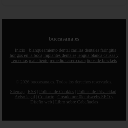
buccasana.es
Inicio
blanqueamiento dental
carillas dentales
faringitis
hongos en la boca
implantes dentales
lengua blanca causas y
remedios
mal aliento
remedio casero para
tipos de brackets
© 2026 buccasana.es. Todos los derechos reservados.
Sitemap
|
RSS
|
Política de Cookies
|
Política de Privacidad
|
Aviso legal
|
Contacto
|
Creado por 0lemiswebs SEO y
Diseño web
|
Libro sobre Cabañuelas