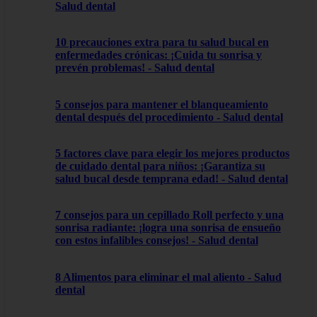
Salud dental
10 precauciones extra para tu salud bucal en
enfermedades crónicas: ¡Cuida tu sonrisa y
prevén problemas! - Salud dental
5 consejos para mantener el blanqueamiento
dental después del procedimiento - Salud dental
5 factores clave para elegir los mejores productos
de cuidado dental para niños: ¡Garantiza su
salud bucal desde temprana edad! - Salud dental
7 consejos para un cepillado Roll perfecto y una
sonrisa radiante: ¡logra una sonrisa de ensueño
con estos infalibles consejos! - Salud dental
8 Alimentos para eliminar el mal aliento - Salud
dental