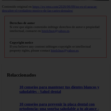
Contenido original en
https://es.jetss.com/2026/06/09/no-es-el-azucar-
descubre-el-verdadero-motivo-de-las-caries-dentales/
Derechos de autor
Si cree que algún contenido infringe derechos de autor o propiedad
intelectual, contacte en
bitelchux@yahoo.es
.
Copyright notice
If you believe any content infringes copyright or intellectual
property rights, please contact
bitelchux@yahoo.es
.
Relaccionados
10 consejos para mantener tus dientes blancos y
saludables - Salud dental
10 consejos para prevenir la placa dental con
ortodoncia: una sonrisa saludable a tu alcance -