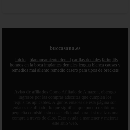
buccasana.es
Inicio
blanqueamiento dental
carillas dentales
faringitis
hongos en la boca
implantes dentales
lengua blanca causas y
remedios
mal aliento
remedio casero para
tipos de brackets
Aviso de afiliados
Como Afiliado de Amazon, obtengo
ingresos por las compras adscritas que cumplen los
requisitos aplicables. Algunos enlaces de esta página son
enlaces de afiliado, lo que significa que puedo recibir una
pequeña comisión sin coste adicional para ti si realizas una
compra a través de ellos. Esto ayuda a mantener y mejorar
este sitio web.