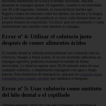
necesario mantenerlo en la boca el tiempo suficiente. Muchas
personas se enjuagan apenas 10 segundos, cuando lo recomendado
son 30 a 60 segundos. Además, es esencial hacer buches que
lleguen a todos los rincones: entre los dientes, las encías y la lengua.
Leer las instrucciones del producto es clave; cada fórmula tiene sus
propios tiempos de exposición. Un truco: pon un cronómetro o canta
mentalmente una canción corta mientras te enjuagas.
Error nº 4: Utilizar el colutorio justo
después de comer alimentos ácidos
El esmalte dental se ablanda temporalmente tras consumir cítricos,
refrescos, vinagre o frutas ácidas. Si en ese momento aplicamos un
enjuague agresivo, podemos erosionar el esmalte de forma
irreversible. Lo ideal es esperar unos 20-30 minutos antes de usar
cualquier colutorio, o simplemente enjuagarse con agua y luego
esperar. Para momentos de emergencia, opta por un
colutorio suave
formulado para esmalte sensible
que minimice el desgaste.
Error nº 5: Usar colutorio como sustituto
del hilo dental o el cepillado
Algunas personas creen que con solo enjuagarse ya eliminan la