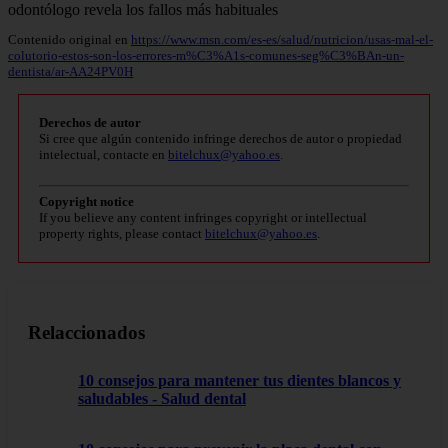
Contenido original en
https://www.msn.com/es-es/salud/nutricion/usas-mal-el-
colutorio-estos-son-los-errores-m%C3%A1s-comunes-seg%C3%BAn-un-
dentista/ar-AA24PV0H
Derechos de autor
Si cree que algún contenido infringe derechos de autor o propiedad
intelectual, contacte en
bitelchux@yahoo.es
.
Copyright notice
If you believe any content infringes copyright or intellectual
property rights, please contact
bitelchux@yahoo.es
.
Relaccionados
10 consejos para mantener tus dientes blancos y
saludables - Salud dental