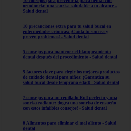
10 consejos para prevenir la placa dental con
ortodoncia: una sonrisa saludable a tu alcance -
Salud dental
10 precauciones extra para tu salud bucal en
enfermedades crónicas: ¡Cuida tu sonrisa y
prevén problemas! - Salud dental
5 consejos para mantener el blanqueamiento
dental después del procedimiento - Salud dental
5 factores clave para elegir los mejores productos
de cuidado dental para niños: ¡Garantiza su
salud bucal desde temprana edad! - Salud dental
7 consejos para un cepillado Roll perfecto y una
sonrisa radiante: ¡logra una sonrisa de ensueño
con estos infalibles consejos! - Salud dental
8 Alimentos para eliminar el mal aliento - Salud
dental