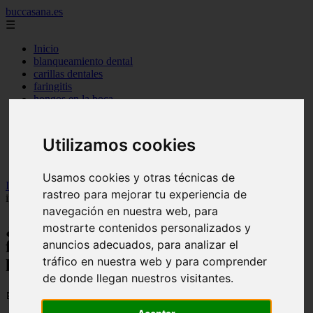
buccasana.es
☰
Inicio
blanqueamiento dental
carillas dentales
faringitis
hongos en la boca
implantes dentales
lengua blanca causas y remedios
mal aliento
Utilizamos cookies
remedio casero para
tipos de brackets
Usamos cookies y otras técnicas de
Inicio
>
dientes
>
¿Estás utilizando el enjuague bucal de forma
rastreo para mejorar tu experiencia de
incorrecta? Un odontólogo revela los fallos más habituales
navegación en nuestra web, para
¿Estás utilizando el enjuague bucal de
mostrarte contenidos personalizados y
forma incorrecta? Un odontólogo revela
anuncios adecuados, para analizar el
tráfico en nuestra web y para comprender
los fallos más habituales
de donde llegan nuestros visitantes.
📅 04/06/2026