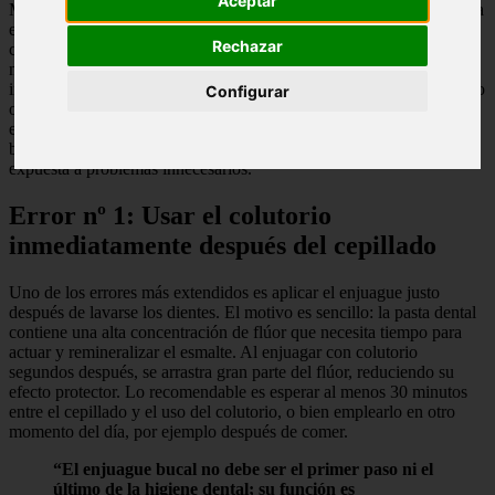
Aceptar
Millones de personas incorporan el colutorio a su rutina diaria con la
esperanza de eliminar el mal aliento, fortalecer sus encías y
Rechazar
completar una limpieza bucal profunda. Sin embargo, lo que
muchos desconocen es que ciertos hábitos aparentemente
inofensivos pueden reducir drásticamente la efectividad del producto
Configurar
o, peor aún, causar efectos adversos en la salud dental. Según
expertos en odontología, la forma en que aplicamos el enjuague
bucal marca la diferencia entre una sonrisa protegida y una boca
expuesta a problemas innecesarios.
Error nº 1: Usar el colutorio
inmediatamente después del cepillado
Uno de los errores más extendidos es aplicar el enjuague justo
después de lavarse los dientes. El motivo es sencillo: la pasta dental
contiene una alta concentración de flúor que necesita tiempo para
actuar y remineralizar el esmalte. Al enjuagar con colutorio
segundos después, se arrastra gran parte del flúor, reduciendo su
efecto protector. Lo recomendable es esperar al menos 30 minutos
entre el cepillado y el uso del colutorio, o bien emplearlo en otro
momento del día, por ejemplo después de comer.
“El enjuague bucal no debe ser el primer paso ni el
último de la higiene dental; su función es