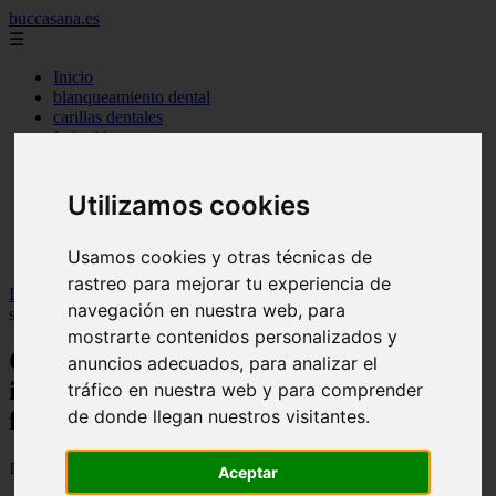
buccasana.es
☰
Inicio
blanqueamiento dental
carillas dentales
faringitis
hongos en la boca
implantes dentales
lengua blanca causas y remedios
Utilizamos cookies
mal aliento
remedio casero para
Usamos cookies y otras técnicas de
tipos de brackets
rastreo para mejorar tu experiencia de
Inicio
>
dientes
>
Qué son los implantes de carga inmediata: la
navegación en nuestra web, para
solución para llevar dientes fijos en un solo día
mostrarte contenidos personalizados y
Qué son los implantes de carga
anuncios adecuados, para analizar el
inmediata: la solución para llevar dientes
tráfico en nuestra web y para comprender
de donde llegan nuestros visitantes.
fijos en un solo día
📅 02/06/2026
Aceptar