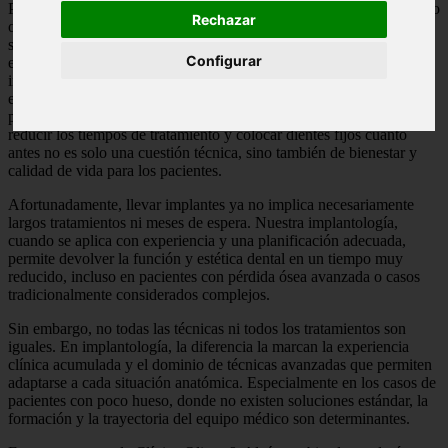
Pasar por un proceso de implantología no es fácil. La pérdida de uno
Rechazar
o varios dientes no solo afecta a la masticación o al habla, sino que
suele ser un proceso largo, incómodo y, en muchos casos,
Configurar
emocionalmente desgastante. La espera entre fases, la sensación de
ir con un hueco visible en la boca o con prótesis provisionales poco
estables y el impacto estético generan inseguridad, ansiedad y una
percepción constante de estar “a medias” durante meses. Por eso,
reducir los tiempos de tratamiento y colocar dientes fijos cuanto
antes no es solo una cuestión técnica, sino también de bienestar y
calidad de vida para los pacientes.
Afortunadamente, llevar implantes ya no implica necesariamente
largos tratamientos ni meses de espera. Nuestra implantología,
cuando se aplica con experiencia y una planificación adecuada,
permite devolver la función y estética dental en un tiempo muy
reducido, incluso en pacientes con pérdida ósea avanzada o casos
tradicionalmente considerados complejos.
Sin embargo, no todas las técnicas ni todos los tratamientos son
iguales. En implantología, la diferencia la marcan la experiencia
clínica acumulada y el dominio de técnicas avanzadas que permiten
adaptarse a cada situación anatómica. Especialmente en los casos de
pacientes con poco hueso, donde no existen soluciones estándar, la
formación y la trayectoria del equipo médico son determinantes.