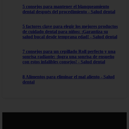
5 consejos para mantener el blanqueamiento
dental después del procedimiento - Salud dental
5 factores clave para elegir los mejores productos
de cuidado dental para niños: ¡Garantiza su
salud bucal desde temprana edad! - Salud dental
7 consejos para un cepillado Roll perfecto y una
sonrisa radiante: ¡logra una sonrisa de ensueño
con estos infalibles consejos! - Salud dental
8 Alimentos para eliminar el mal aliento - Salud
dental