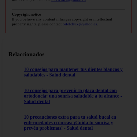
Copyright notice
If you believe any content infringes copyright or intellectual
property rights, please contact
bitelchux@yahoo.es
.
Relaccionados
10 consejos para mantener tus dientes blancos y
saludables - Salud dental
10 consejos para prevenir la placa dental con
ortodoncia: una sonrisa saludable a tu alcance -
Salud dental
10 precauciones extra para tu salud bucal en
enfermedades crónicas: ¡Cuida tu sonrisa y
prevén problemas! - Salud dental