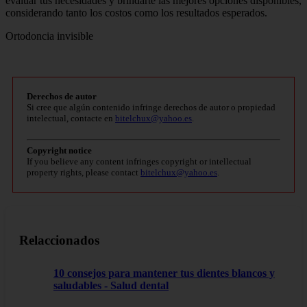
evaluar tus necesidades y brindarte las mejores opciones disponibles,
considerando tanto los costos como los resultados esperados.
Ortodoncia invisible
Derechos de autor
Si cree que algún contenido infringe derechos de autor o propiedad
intelectual, contacte en
bitelchux@yahoo.es
.
Copyright notice
If you believe any content infringes copyright or intellectual
property rights, please contact
bitelchux@yahoo.es
.
Relaccionados
10 consejos para mantener tus dientes blancos y
saludables - Salud dental