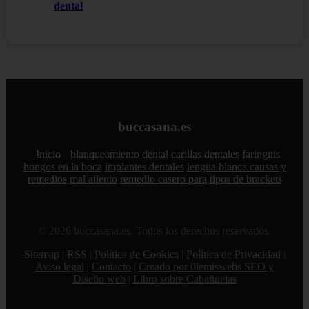
dental
buccasana.es
Inicio
blanqueamiento dental
carillas dentales
faringitis
hongos en la boca
implantes dentales
lengua blanca causas y
remedios
mal aliento
remedio casero para
tipos de brackets
© 2026 buccasana.es. Todos los derechos reservados.
Sitemap
|
RSS
|
Política de Cookies
|
Política de Privacidad
|
Aviso legal
|
Contacto
|
Creado por 0lemiswebs SEO y
Diseño web
|
Libro sobre Cabañuelas