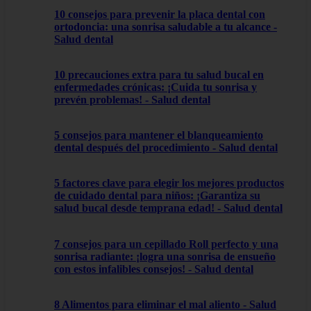
10 consejos para prevenir la placa dental con
ortodoncia: una sonrisa saludable a tu alcance -
Salud dental
10 precauciones extra para tu salud bucal en
enfermedades crónicas: ¡Cuida tu sonrisa y
prevén problemas! - Salud dental
5 consejos para mantener el blanqueamiento
dental después del procedimiento - Salud dental
5 factores clave para elegir los mejores productos
de cuidado dental para niños: ¡Garantiza su
salud bucal desde temprana edad! - Salud dental
7 consejos para un cepillado Roll perfecto y una
sonrisa radiante: ¡logra una sonrisa de ensueño
con estos infalibles consejos! - Salud dental
8 Alimentos para eliminar el mal aliento - Salud