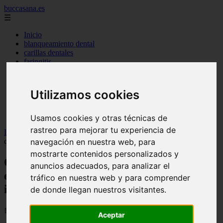
buccasana.es
☰
Inicio
blanqueamiento dental
carillas dentales
faringitis
hongos en la boca
implantes dentales
lengua blanca causas y remedios
Utilizamos cookies
mal aliento
remedio casero para
tipos de brackets
Usamos cookies y otras técnicas de
rastreo para mejorar tu experiencia de
Inicio
>
dientes
>
Ortodoncia invisible vs Brackets: Ahorra en
navegación en nuestra web, para
costos y obtén resultados impresionantes - Salud dental
mostrarte contenidos personalizados y
Ortodoncia invisible vs Brackets: Ahorra
anuncios adecuados, para analizar el
en costos y obtén resultados
tráfico en nuestra web y para comprender
impresionantes - Salud dental
de donde llegan nuestros visitantes.
📅 09/01/2024
Aceptar