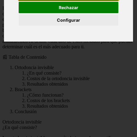
Rechazar
La ortodoncia es un tratamiento dental que tiene como objetivo
corregir la posición de los dientes y mejorar tanto su salud como su
estética. En la actualidad, existen dos métodos populares utilizados
Configurar
para llevar a cabo este tratamiento: la ortodoncia invisible y los
brackets tradicionales. Ambos tienen sus ventajas y desventajas, así
como diferencias en costos y resultados obtenidos. A continuación,
analizaremos en detalle cada uno de estos métodos para que puedas
determinar cuál es el más adecuado para ti.
📰 Tabla de Contenido
Ortodoncia invisible
¿En qué consiste?
Costos de la ortodoncia invisible
Resultados obtenidos
Brackets
¿Cómo funcionan?
Costos de los brackets
Resultados obtenidos
Conclusión
Ortodoncia invisible
¿En qué consiste?