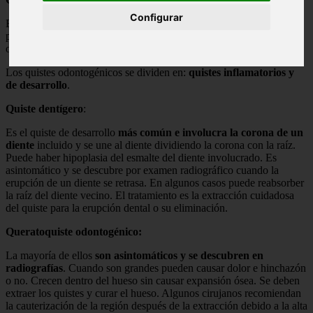
Configurar
El quiste
es una cavidad patológica revestida de epitelio
que
puede contener líquido o restos celulares. Se clasifican en quistes
odontogénicos y no odontogénicos.
Los quistes odontogénicos se dividen en:
quistes inflamatorios y
de desarrollo
.
Quiste dentígero
:
Es el quiste de desarrollo
más común e involucra la corona de un
diente
incluido y se une al diente dividiendo la corona con la raíz.
Puede haber hipoplasia del esmalte del diente involucrado. Es
asintomático y se descubre por examen radiográfico cuando la
erupción de un diente se retrasa. En algunos casos puede reabsorber
la raíz del diente vecino. El tratamiento es la extracción cuidadosa
del quiste para la erupción dental o su eliminación.
Queratoquiste odontogénico:
La mayoría de ellos
son asintomáticos y se descubren en
radiografías
. Cuando son grandes pueden causar dolor e hinchazón
o no. Crecen dentro del hueso sin causar expansión ósea. Se deben
extraer los quistes y curar el hueso. Algunos cirujanos recomiendan
la cauterización de la región después de la extracción debido a la alta