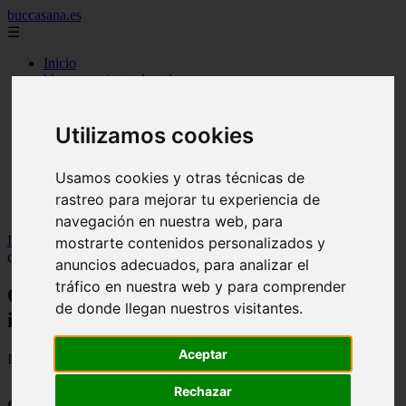
buccasana.es
☰
Inicio
blanqueamiento dental
carillas dentales
faringitis
hongos en la boca
Utilizamos cookies
implantes dentales
lengua blanca causas y remedios
Usamos cookies y otras técnicas de
mal aliento
remedio casero para
rastreo para mejorar tu experiencia de
tipos de brackets
navegación en nuestra web, para
Inicio
>
dientes
>
Quistes orales: siga la odontología y los implantes
mostrarte contenidos personalizados y
dentales - Salud dental
anuncios adecuados, para analizar el
tráfico en nuestra web y para comprender
Quistes orales: siga la odontología y los
de donde llegan nuestros visitantes.
implantes dentales - Salud dental
Aceptar
📅 09/01/2024
Rechazar
Quistes orales: siga la odontología y los implantes dentales.