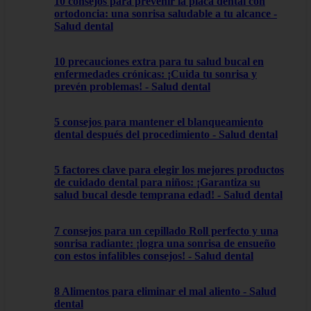
10 consejos para prevenir la placa dental con
ortodoncia: una sonrisa saludable a tu alcance -
Salud dental
10 precauciones extra para tu salud bucal en
enfermedades crónicas: ¡Cuida tu sonrisa y
prevén problemas! - Salud dental
5 consejos para mantener el blanqueamiento
dental después del procedimiento - Salud dental
5 factores clave para elegir los mejores productos
de cuidado dental para niños: ¡Garantiza su
salud bucal desde temprana edad! - Salud dental
7 consejos para un cepillado Roll perfecto y una
sonrisa radiante: ¡logra una sonrisa de ensueño
con estos infalibles consejos! - Salud dental
8 Alimentos para eliminar el mal aliento - Salud
dental