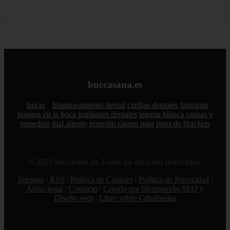
buccasana.es
Inicio
blanqueamiento dental
carillas dentales
faringitis
hongos en la boca
implantes dentales
lengua blanca causas y
remedios
mal aliento
remedio casero para
tipos de brackets
© 2026 buccasana.es. Todos los derechos reservados.
Sitemap
|
RSS
|
Política de Cookies
|
Política de Privacidad
|
Aviso legal
|
Contacto
|
Creado por 0lemiswebs SEO y
Diseño web
|
Libro sobre Cabañuelas