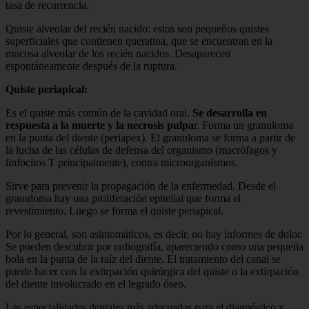
tasa de recurrencia.
Quiste alveolar del recién nacido: estos son pequeños quistes
superficiales que contienen queratina, que se encuentran en la
mucosa alveolar de los recién nacidos. Desaparecen
espontáneamente después de la ruptura.
Quiste periapical:
Es el quiste más común de la cavidad oral.
Se desarrolla en
respuesta a la muerte y la necrosis pulpa
r. Forma un granuloma
en la punta del diente (periapex). El granuloma se forma a partir de
la lucha de las células de defensa del organismo (macrófagos y
linfocitos T principalmente), contra microorganismos.
Sirve para prevenir la propagación de la enfermedad. Desde el
granuloma hay una proliferación epitelial que forma el
revestimiento. Luego se forma el quiste periapical.
Por lo general, son asintomáticos, es decir, no hay informes de dolor.
Se pueden descubrir por radiografía, apareciendo como una pequeña
bola en la punta de la raíz del diente. El tratamiento del canal se
puede hacer con la extirpación quirúrgica del quiste o la extirpación
del diente involucrado en el legrado óseo.
Las especialidades dentales más adecuadas para el diagnóstico y