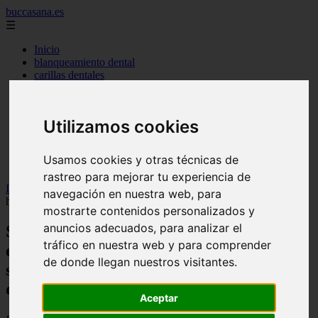
buccasana.es
☰
Inicio
blanqueamiento dental
carillas dentales
faringitis
hongos en la boca
implantes dentales
Utilizamos cookies
lengua blanca causas y remedios
mal aliento
remedio casero para
Usamos cookies y otras técnicas de
tipos de brackets
rastreo para mejorar tu experiencia de
Inicio
>
dientes
>
Sonríe confiadamente: 7 hábitos esenciales de
navegación en nuestra web, para
higiene oral para una sonrisa perfecta con ortodoncia - Salud dental
mostrarte contenidos personalizados y
anuncios adecuados, para analizar el
Sonríe confiadamente: 7 hábitos
tráfico en nuestra web y para comprender
esenciales de higiene oral para una
de donde llegan nuestros visitantes.
sonrisa perfecta con ortodoncia - Salud
dental
Aceptar