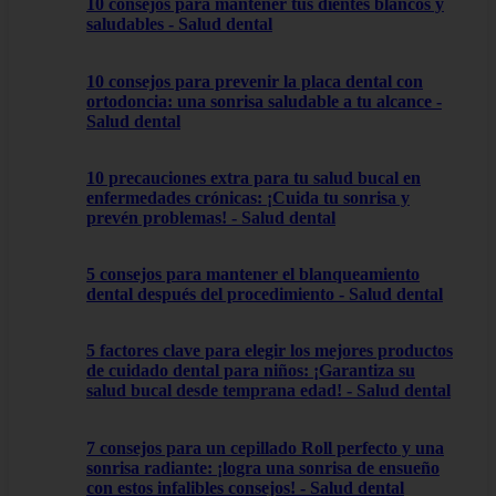
10 consejos para mantener tus dientes blancos y
saludables - Salud dental
10 consejos para prevenir la placa dental con
ortodoncia: una sonrisa saludable a tu alcance -
Salud dental
10 precauciones extra para tu salud bucal en
enfermedades crónicas: ¡Cuida tu sonrisa y
prevén problemas! - Salud dental
5 consejos para mantener el blanqueamiento
dental después del procedimiento - Salud dental
5 factores clave para elegir los mejores productos
de cuidado dental para niños: ¡Garantiza su
salud bucal desde temprana edad! - Salud dental
7 consejos para un cepillado Roll perfecto y una
sonrisa radiante: ¡logra una sonrisa de ensueño
con estos infalibles consejos! - Salud dental