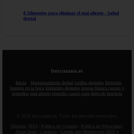
8 Alimentos para eliminar el mal aliento - Salud
dental
buccasana.es
Inicio
blanqueamiento dental
carillas dentales
faringitis
hongos en la boca
implantes dentales
lengua blanca causas y
remedios
mal aliento
remedio casero para
tipos de brackets
© 2026 buccasana.es. Todos los derechos reservados.
Sitemap
|
RSS
|
Política de Cookies
|
Política de Privacidad
|
Aviso legal
|
Contacto
|
Creado por 0lemiswebs SEO y