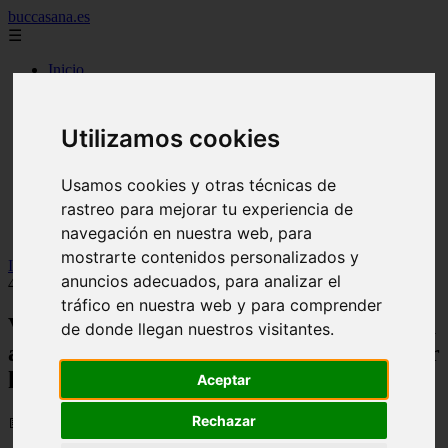
buccasana.es
☰
Inicio
blanqueamiento dental
carillas dentales
faringitis
Utilizamos cookies
hongos en la boca
implantes dentales
lengua blanca causas y remedios
Usamos cookies y otras técnicas de
mal aliento
rastreo para mejorar tu experiencia de
remedio casero para
navegación en nuestra web, para
tipos de brackets
mostrarte contenidos personalizados y
Inicio
>
yt-dientes
>
Video Caries en niños y adolescentes llega a
anuncios adecuados, para analizar el
439% en Antofagasta: llaman a reforzar higiene bucal
tráfico en nuestra web y para comprender
Video Caries en niños y adolescentes llega
de donde llegan nuestros visitantes.
a 439% en Antofagasta: llaman a reforzar
higiene bucal
Aceptar
Rechazar
📅 25/03/2026