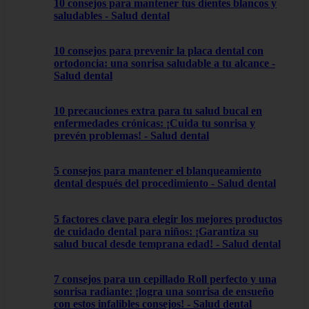
10 consejos para mantener tus dientes blancos y
saludables - Salud dental
10 consejos para prevenir la placa dental con
ortodoncia: una sonrisa saludable a tu alcance -
Salud dental
10 precauciones extra para tu salud bucal en
enfermedades crónicas: ¡Cuida tu sonrisa y
prevén problemas! - Salud dental
5 consejos para mantener el blanqueamiento
dental después del procedimiento - Salud dental
5 factores clave para elegir los mejores productos
de cuidado dental para niños: ¡Garantiza su
salud bucal desde temprana edad! - Salud dental
7 consejos para un cepillado Roll perfecto y una
sonrisa radiante: ¡logra una sonrisa de ensueño
con estos infalibles consejos! - Salud dental