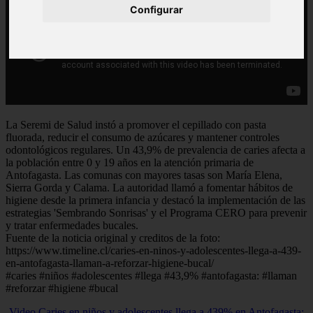
Configurar
La Seremi de Salud instó a promover el cepillado con pasta
fluorada, reducir el consumo de azúcares y mantener controles
odontológicos regulares. Un 43,9% de prevalencia de caries afecta a
la población entre 0 y 19 años en la atención primaria de
Antofagasta. Las comunas con mayores tasas son María Elena,
Sierra Gorda y Calama. La autoridad llamó a fomentar hábitos de
higiene desde la primera infancia y destacó la implementación de las
estrategias 'Sembrando Sonrisas' y el Programa CERO para prevenir
y tratar enfermedades bucales.
Fuente de la noticia original y creditos de la foto:
https://www.timeline.cl/caries-en-ninos-y-adolescentes-llega-a-439-
en-antofagasta-llaman-a-reforzar-higiene-bucal/
#caries #niños #adolescentes #llega #43,9% #antofagasta: #llaman
#reforzar #higiene #bucal
Video Caries en niños y adolescentes llega a 439% en Antofagasta: