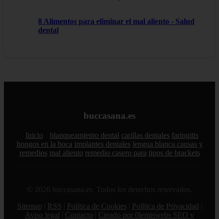
8 Alimentos para eliminar el mal aliento - Salud
dental
buccasana.es
Inicio
blanqueamiento dental
carillas dentales
faringitis
hongos en la boca
implantes dentales
lengua blanca causas y
remedios
mal aliento
remedio casero para
tipos de brackets
© 2026 buccasana.es. Todos los derechos reservados.
Sitemap
|
RSS
|
Política de Cookies
|
Política de Privacidad
|
Aviso legal
|
Contacto
|
Creado por 0lemiswebs SEO y