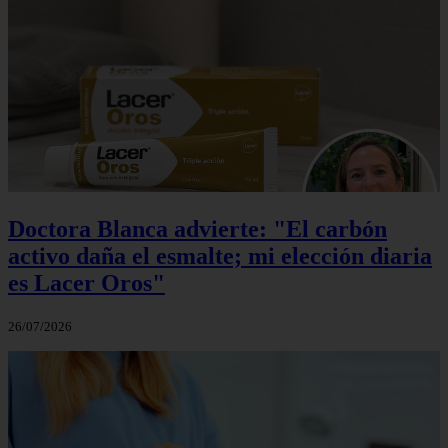
Doctora Blanca advierte: "El carbón
activo daña el esmalte; mi elección diaria
es Lacer Oros"
26/07/2026