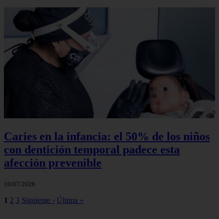
Caries en la infancia: el 50% de los niños
con dentición temporal padece esta
afección prevenible
10/07/2026
1
2
3
Siguiente ›
Última »