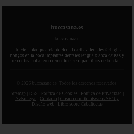
buccasana.es
buccasana.es
Inicio
blanqueamiento dental
carillas dentales
faringitis
hongos en la boca
implantes dentales
lengua blanca causas y
remedios
mal aliento
remedio casero para
tipos de brackets
© 2026 buccasana.es. Todos los derechos reservados.
Sitemap
|
RSS
|
Política de Cookies
|
Política de Privacidad
|
Aviso legal
|
Contacto
|
Creado por 0lemiswebs SEO y
Diseño web
|
Libro sobre Cabañuelas