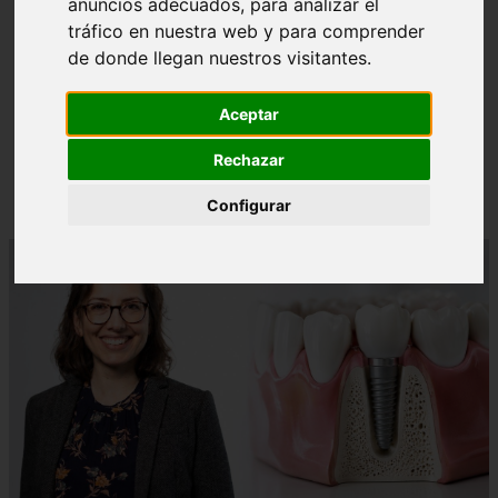
anuncios adecuados, para analizar el
tráfico en nuestra web y para comprender
de donde llegan nuestros visitantes.
❮
❯
Aceptar
Rechazar
¿Paladar Quemado? 【Trucos Caseros y
CómoCurarlo】
Configurar