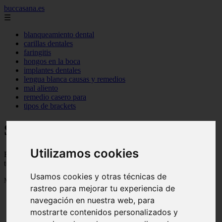
buccasana.es
☰
blanqueamiento dental
carillas dentales
faringitis
hongos en la boca
implantes dentales
lengua blanca causas y remedios
mal aliento
remedio casero para
tipos de brackets
Salud dental
Utilizamos cookies
Blog sobre salud dental con trucos, consejos e informacion para
tener una boca sana
Usamos cookies y otras técnicas de
Mostrando 1 - 24 de 719 artículos
rastreo para mejorar tu experiencia de
navegación en nuestra web, para
mostrarte contenidos personalizados y