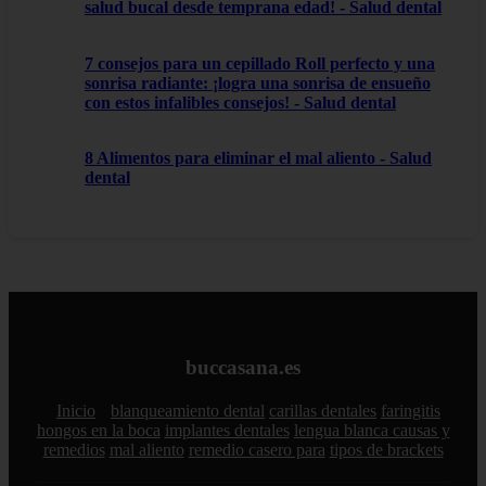
salud bucal desde temprana edad! - Salud dental
7 consejos para un cepillado Roll perfecto y una
sonrisa radiante: ¡logra una sonrisa de ensueño
con estos infalibles consejos! - Salud dental
8 Alimentos para eliminar el mal aliento - Salud
dental
buccasana.es
Inicio
blanqueamiento dental
carillas dentales
faringitis
hongos en la boca
implantes dentales
lengua blanca causas y
remedios
mal aliento
remedio casero para
tipos de brackets