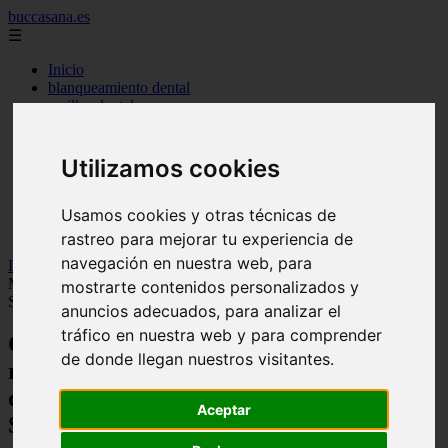
buccasana.es
☰
Inicio
blanqueamiento dental
carillas dentales
faringitis
hongos en la boca
implantes dentales
Utilizamos cookies
lengua blanca causas y remedios
mal aliento
Usamos cookies y otras técnicas de
remedio casero para
tipos de brackets
rastreo para mejorar tu experiencia de
navegación en nuestra web, para
Inicio
>
dientes
>
Consejos expertos para una sonrisa radiante:
Mejora tu cuidado dental y disfruta de resultados sorprendentes -
mostrarte contenidos personalizados y
Salud dental
anuncios adecuados, para analizar el
tráfico en nuestra web y para comprender
Consejos expertos para una sonrisa
de donde llegan nuestros visitantes.
radiante: Mejora tu cuidado dental y
disfruta de resultados sorprendentes -
Aceptar
Salud dental