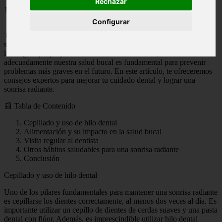
Rechazar
📅 09/01/2024
Configurar
Tener una sonrisa radiante es más que una cuestión estética. Una
sonrisa brillante y saludable puede influir en nuestra confianza y en
la imagen que proyectamos a los demás. Además, cuidar
adecuadamente nuestra salud bucal es fundamental para prevenir
problemas más graves en el futuro. En este artículo, te ofreceremos
consejos expertos para mejorar tu cuidado dental y lograr una
sonrisa radiante.
📰 Tabla de Contenido
Cepillado y uso de hilo dental
Alimentación y su impacto en la salud bucal
Visita regular al dentista
Otros hábitos saludables para una sonrisa radiante
Conclusión
Cepillado y uso de hilo dental
Uno de los pilares fundamentales para mantener una sonrisa radiante
es cepillarse los dientes correctamente, al menos dos veces al día. Es
importante utilizar un cepillo de dientes de cerdas suaves y una pasta
dental con flúor. Además, es imprescindible utilizar hilo dental