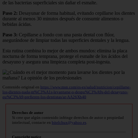
de las bacterias superficiales sin dañar el esmalte.
Paso 2:
Desayunar de forma habitual, evitando cepillarse los dientes
durante al menos 30 minutos después de consumir alimentos o
bebidas ácidas.
Paso 3:
Cepillarse a fondo con una pasta dental con flúor,
asegurándose de limpiar todas las superficies dentales y la lengua.
Esta rutina combina lo mejor de ambos mundos: elimina la placa
nocturna de forma temprana, protege el esmalte de los ácidos del
desayuno y asegura una limpieza completa post-ingesta.
Contenido original en
https://www.msn.com/es-es/salud/nutricion/cepillarse-
los-dientes-nada-m%C3%A1s-levantarse-o-despu%C3%A9s-del-desayuno-
qu%C3%A9-prefieren-los-dentistas/ar-AA26Xb40
Derechos de autor
Si cree que algún contenido infringe derechos de autor o propiedad
intelectual, contacte en
bitelchux@yahoo.es
.
Copyright notice