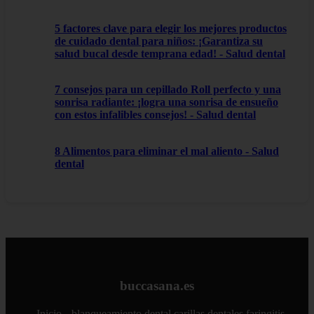
5 factores clave para elegir los mejores productos
de cuidado dental para niños: ¡Garantiza su
salud bucal desde temprana edad! - Salud dental
7 consejos para un cepillado Roll perfecto y una
sonrisa radiante: ¡logra una sonrisa de ensueño
con estos infalibles consejos! - Salud dental
8 Alimentos para eliminar el mal aliento - Salud
dental
buccasana.es
Inicio
blanqueamiento dental
carillas dentales
faringitis