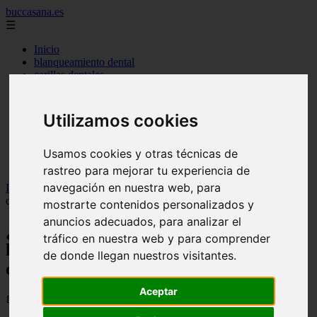
buccasana.es
☰
Inicio
blanqueamiento dental
carillas dentales
faringitis
hongos en la boca
implantes dentales
Utilizamos cookies
lengua blanca causas y remedios
mal aliento
remedio casero para
Usamos cookies y otras técnicas de
tipos de brackets
rastreo para mejorar tu experiencia de
navegación en nuestra web, para
Inicio
>
dientes
>
¿Cuándo es el mejor momento para lavarse los
dientes por la mañana? La opinión de los profesionales
mostrarte contenidos personalizados y
anuncios adecuados, para analizar el
¿Cuándo es el mejor momento para
tráfico en nuestra web y para comprender
lavarse los dientes por la mañana? La
de donde llegan nuestros visitantes.
opinión de los profesionales
Aceptar
📅 02/07/2026