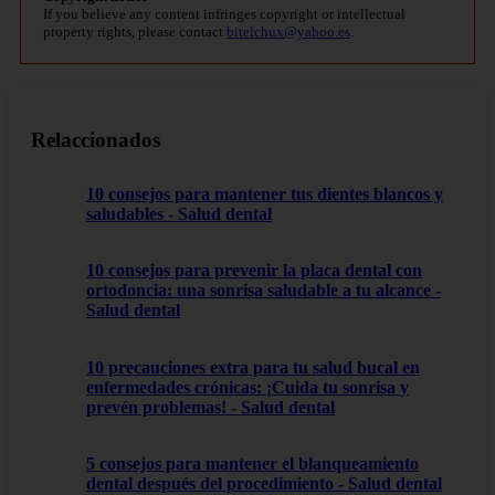
If you believe any content infringes copyright or intellectual
property rights, please contact
bitelchux@yahoo.es
.
Relaccionados
10 consejos para mantener tus dientes blancos y
saludables - Salud dental
10 consejos para prevenir la placa dental con
ortodoncia: una sonrisa saludable a tu alcance -
Salud dental
10 precauciones extra para tu salud bucal en
enfermedades crónicas: ¡Cuida tu sonrisa y
prevén problemas! - Salud dental
5 consejos para mantener el blanqueamiento
dental después del procedimiento - Salud dental