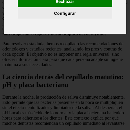
Rechazar
Cada amanecer, millones de personas repiten una serie de gestos casi
sin pensar: encender la cafetera, preparar una tostada, lavarse la cara
y, por supuesto, cepillarse los dientes. Sin embargo, muy pocos se
Configurar
detienen a cuestionar si el orden de esa rutina es el más beneficioso
para su salud bucodental. La pregunta que divide a pacientes y
especialistas es simple pero crucial:
¿deberíamos cepillarnos nada
más despertar o esperar hasta después del desayuno?
Para resolver esta duda, hemos recopilado las recomendaciones de
odontólogos y estudios recientes, analizando los pros y contras de
cada opción. El objetivo no es imponer una regla universal, sino
ofrecer información clara para que cada persona adapte su higiene
matutina a sus necesidades.
La ciencia detrás del cepillado matutino:
pH y placa bacteriana
Durante la noche, la producción de saliva disminuye notablemente.
Esto permite que las bacterias presentes en la boca se multipliquen
sin el efecto neutralizador y limpiador de la saliva. Al despertar, el
pH bucal es más ácido de lo normal y la placa bacteriana ha tenido
horas para adherirse a los dientes. Este contexto explica por qué
muchos dentistas recomiendan un cepillado inmediato al levantarse.