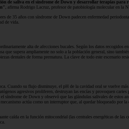
ón de saliva en el síndrome de Down y desarrollar terapias para 
wn"
, afirma Rodrigo Lacruz, profesor de patobiología molecular en la N
ores de 35 años con síndrome de Down padecen enfermedad periodontal, 
ad de vida.
inariamente alta de afecciones bucales. Según los datos recogidos en 
sa que supera ampliamente no solo a la población general, sino también 
piezas dentales de forma prematura. La clave de todo este escenario resi
boca. Cuando su flujo disminuye, el pH de la cavidad oral se vuelve más 
 patógenos agresivos proliferen, destruyan las encías y provoquen caries 
 el síndrome de Down y observó que las glándulas salivales de estos an
e mecanismo actúa como un interruptor que, al quedar bloqueado por la
nte caída en la función mitocondrial (las centrales energéticas de las 
ca.