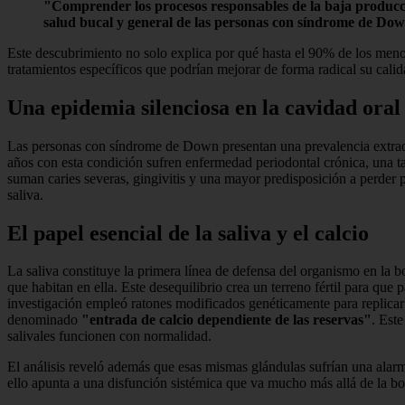
"Comprender los procesos responsables de la baja producci
salud bucal y general de las personas con síndrome de Do
Este descubrimiento no solo explica por qué hasta el 90% de los men
tratamientos específicos que podrían mejorar de forma radical su calid
Una epidemia silenciosa en la cavidad oral
Las personas con síndrome de Down presentan una prevalencia extraord
años con esta condición sufren enfermedad periodontal crónica, una ta
suman caries severas, gingivitis y una mayor predisposición a perder 
saliva.
El papel esencial de la saliva y el calcio
La saliva constituye la primera línea de defensa del organismo en la 
que habitan en ella. Este desequilibrio crea un terreno fértil para que
investigación empleó ratones modificados genéticamente para replicar
denominado
"entrada de calcio dependiente de las reservas"
. Est
salivales funcionen con normalidad.
El análisis reveló además que esas mismas glándulas sufrían una alarma
ello apunta a una disfunción sistémica que va mucho más allá de la bo