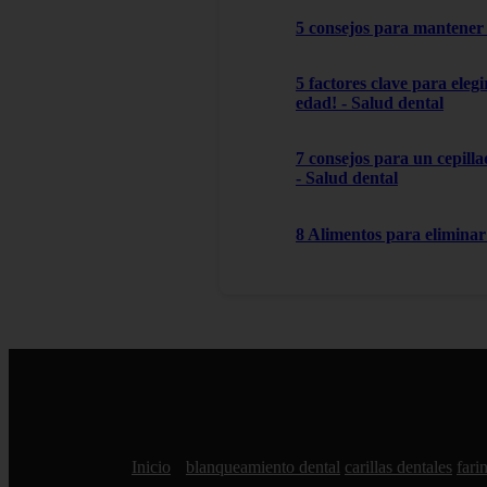
5 consejos para mantener 
5 factores clave para ele
edad! - Salud dental
7 consejos para un cepilla
- Salud dental
8 Alimentos para eliminar 
Inicio
blanqueamiento dental
carillas dentales
farin