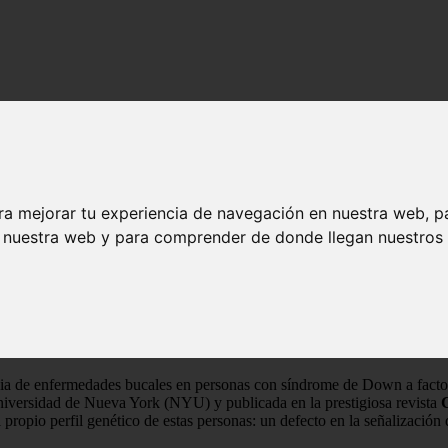
ra mejorar tu experiencia de navegación en nuestra web, p
n nuestra web y para comprender de donde llegan nuestros v
e los problemas dentales en el síndrome de Down
enético de los problemas dentales en el sínd
ia de enfermedades bucales en personas con síndrome de Down a factore
Universidad de Nueva York (NYU) y publicada en la prestigiosa revista
 propio perfil genético de estas personas: un defecto en la señalización