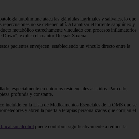
atología autoinmune ataca las glándulas lagrimales y salivales, lo que
repercusiones no se detienen ahí. Al analizar el torrente sanguíneo y
oducto metabólico estrechamente vinculado con procesos inflamatorios
me de Down", explica el coautor Deepak Saxena.
stos pacientes envejecen, estableciendo un vínculo directo entre la
ado, especialmente en entornos residenciales asistidos. Para ello,
pieza profunda y constante.
aco incluido en la Lista de Medicamentos Esenciales de la OMS que se
ometedores y abren la puerta a terapias personalizadas que corrijan el
bucal sin alcohol
puede contribuir significativamente a reducir la