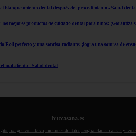
el blanqueamiento dental después del procedimiento - Salud denta
gir los mejores productos de cuidado dental para niños: ¡Garantiza
do Roll perfecto y una sonrisa radiante: ¡logra una sonrisa de ensue
el mal aliento - Salud dental
buccasana.es
gitis
hongos en la boca
implantes dentales
lengua blanca causas y reme