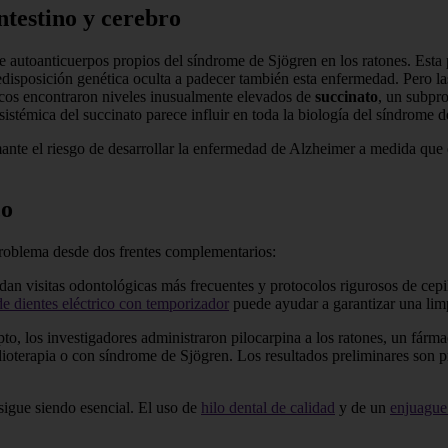
ntestino y cerebro
e autoanticuerpos propios del síndrome de Sjögren en los ratones. Esta p
sposición genética oculta a padecer también esta enfermedad. Pero las 
íficos encontraron niveles inusualmente elevados de
succinato
, un subpr
ón sistémica del succinato parece influir en toda la biología del síndro
mante el riesgo de desarrollar la enfermedad de Alzheimer a medida que e
co
problema desde dos frentes complementarios:
n visitas odontológicas más frecuentes y protocolos rigurosos de cepill
de dientes eléctrico con temporizador
puede ayudar a garantizar una lim
, los investigadores administraron pilocarpina a los ratones, un fárm
dioterapia o con síndrome de Sjögren. Los resultados preliminares son pr
sigue siendo esencial. El uso de
hilo dental de calidad
y de un
enjuague 