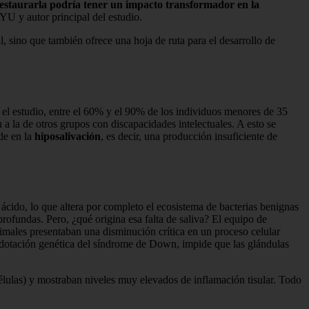
restaurarla podría tener un impacto transformador en la
YU y autor principal del estudio.
sino que también ofrece una hoja de ruta para el desarrollo de
el estudio, entre el 60% y el 90% de los individuos menores de 35
a la de otros grupos con discapacidades intelectuales. A esto se
de en la
hiposalivación
, es decir, una producción insuficiente de
ácido, lo que altera por completo el ecosistema de bacterias benignas
profundas. Pero, ¿qué origina esa falta de saliva? El equipo de
imales presentaban una disminución crítica en un proceso celular
 dotación genética del síndrome de Down, impide que las glándulas
células) y mostraban niveles muy elevados de inflamación tisular. Todo