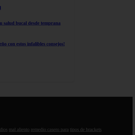
l
 su salud bucal desde temprana
ño con estos infalibles consejos!
dios
mal aliento
remedio casero para
tipos de brackets