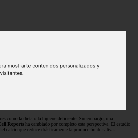
ara mostrarte contenidos personalizados y
isitantes.
rome de Down
s como la dieta o la higiene deficiente. Sin embargo, una
Cell Reports
ha cambiado por completo esta perspectiva. El estudio
 del calcio que reduce drásticamente la producción de saliva.