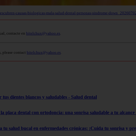
a/descubren-causas-biologicas-mala-salud-dental-personas-sindrome-down_2026
ual, contacte en
bitelchux@yahoo.es
.
s, please contact
bitelchux@yahoo.es
.
 tus dientes blancos y saludables - Salud dental
la placa dental con ortodoncia: una sonrisa saludable a tu alcance
a tu salud bucal en enfermedades crónicas: ¡Cuida tu sonrisa y pr