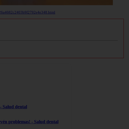
07026a4682c2403b9f2792e4e348.html
 - Salud dental
evén problemas! - Salud dental