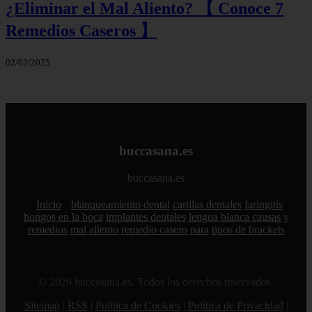
¿Eliminar el Mal Aliento? 【 Conoce 7
Remedios Caseros 】
02/02/2025
buccasana.es
buccasana.es
Inicio
blanqueamiento dental
carillas dentales
faringitis
hongos en la boca
implantes dentales
lengua blanca causas y
remedios
mal aliento
remedio casero para
tipos de brackets
© 2026 buccasana.es. Todos los derechos reservados.
Sitemap
|
RSS
|
Política de Cookies
|
Política de Privacidad
|