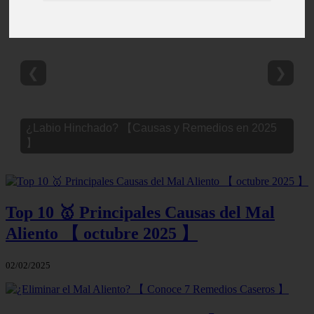
❮
❯
¿Labio Hinchado? 【Causas y Remedios en 2025
】
Top 10 🥇 Principales Causas del Mal
Aliento 【 octubre 2025 】
02/02/2025