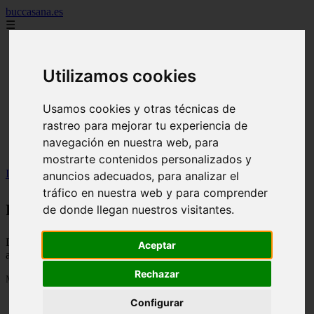
buccasana.es
☰
blanqueamiento dental
carillas dentales
Utilizamos cookies
faringitis
hongos en la boca
implantes dentales
Usamos cookies y otras técnicas de
lengua blanca causas y remedios
mal aliento
rastreo para mejorar tu experiencia de
remedio casero para
navegación en nuestra web, para
tipos de brackets
mostrarte contenidos personalizados y
Inicio
>
mal-aliento
anuncios adecuados, para analizar el
tráfico en nuestra web y para comprender
mal-aliento
de donde llegan nuestros visitantes.
Descubre todas las noticias de la categoría mal-aliento. Artículos
Aceptar
actualizados y contenido de calidad en buccasana.es.
Rechazar
Mostrando 1 - 2 de 2 artículos
Configurar