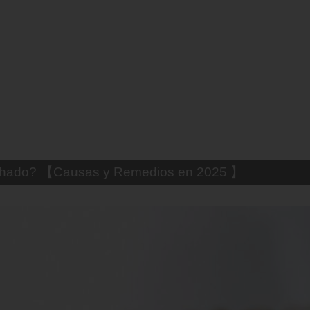
uemado? 【Trucos Caseros y CómoCurarlo】