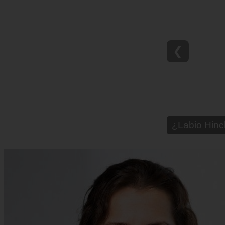
❮
¿Paladar Q