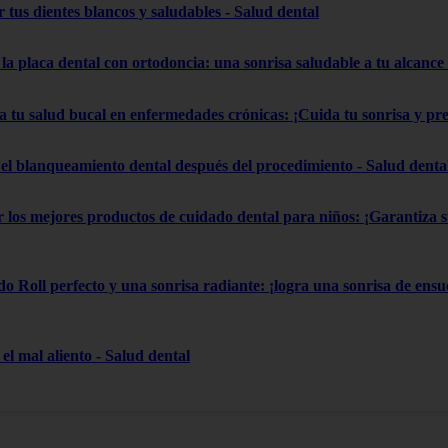
 tus dientes blancos y saludables - Salud dental
la placa dental con ortodoncia: una sonrisa saludable a tu alcance
a tu salud bucal en enfermedades crónicas: ¡Cuida tu sonrisa y pr
el blanqueamiento dental después del procedimiento - Salud denta
gir los mejores productos de cuidado dental para niños: ¡Garantiza
do Roll perfecto y una sonrisa radiante: ¡logra una sonrisa de ensue
el mal aliento - Salud dental