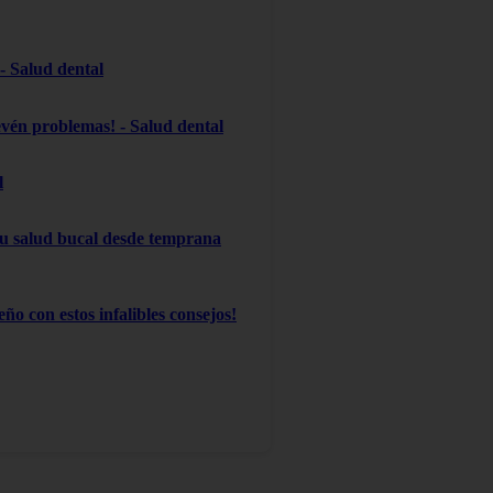
 - Salud dental
evén problemas! - Salud dental
l
 su salud bucal desde temprana
ño con estos infalibles consejos!