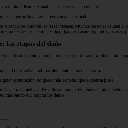
 y a remineralizar el esmalte; su escasez acelera el daño.
eexistentes influyen en la resistencia del esmalte.
 la ausencia de dolor en las fases iniciales. Muchas personas acuden al
a interna del diente— o incluso la pulpa, provocando pulpitis, necrosis p
e: las etapas del daño
 reduce drásticamente, aumentando el riesgo de fractura. Si el daño llega
fectada y se sella el interior del diente para conservarlo.
lquier restauración, no queda más remedio que extraer la pieza.
lsillo. Los costes médicos derivados de una caries avanzada pueden ele
rga, más barato que reparar los daños.
etos: