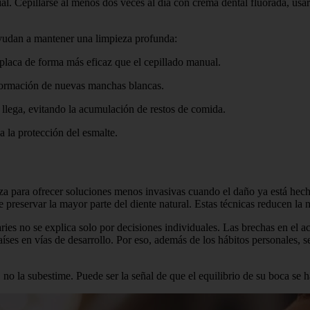
l. Cepillarse al menos dos veces al día con crema dental fluorada, usar
e ayudan a mantener una limpieza profunda:
placa de forma más eficaz que el cepillado manual.
 formación de nuevas manchas blancas.
 llega, evitando la acumulación de restos de comida.
 la protección del esmalte.
nza para ofrecer soluciones menos invasivas cuando el daño ya está hech
e preservar la mayor parte del diente natural. Estas técnicas reducen la
aries no se explica solo por decisiones individuales. Las brechas en el a
s en vías de desarrollo. Por eso, además de los hábitos personales, se n
la subestime. Puede ser la señal de que el equilibrio de su boca se ha 