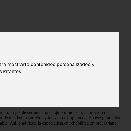
ara mostrarte contenidos personalizados y
isitantes.
an. Lejos de ser un simple agujero molesto, el proceso de
onde residen los nervios y los vasos sanguíneos. En ese punto, las
e. Así lo advierte la especialista en rehabilitación oral Oriana