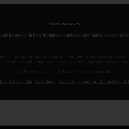
buccasana.es
gitis
hongos en la boca
implantes dentales
lengua blanca causas y reme
sos por las compras adscritas que cumplen los requisitos aplicables. A
sión sin coste adicional para ti si realizas una compra a través de ellos
© 2026 buccasana.es. Todos los derechos reservados.
tica de Privacidad
|
Aviso legal
|
Contacto
|
Creado por 0lemiswebs SE