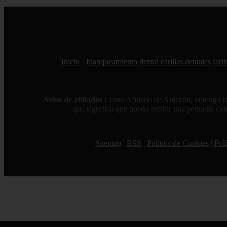
Inicio
blanqueamiento dental
carillas dentales
farin
Aviso de afiliados
Como Afiliado de Amazon, obtengo ingre
que significa que puedo recibir una pequeña comi
Sitemap
|
RSS
|
Política de Cookies
|
Polí