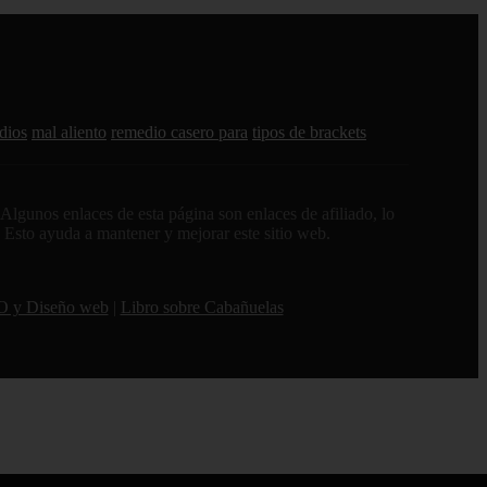
dios
mal aliento
remedio casero para
tipos de brackets
lgunos enlaces de esta página son enlaces de afiliado, lo
. Esto ayuda a mantener y mejorar este sitio web.
O y Diseño web
|
Libro sobre Cabañuelas