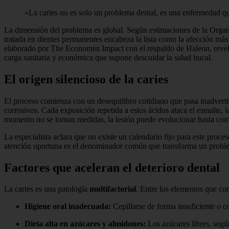
«La caries no es solo un problema dental, es una enfermedad qu
La dimensión del problema es global. Según estimaciones de la Organ
tratada en dientes permanentes encabeza la lista como la afección más
elaborado por The Economist Impact con el respaldo de Haleon, revela
carga sanitaria y económica que supone descuidar la salud bucal.
El origen silencioso de la caries
El proceso comienza con un desequilibro cotidiano que pasa inadverti
corrosivos. Cada exposición repetida a estos ácidos ataca el esmalte, 
momento no se toman medidas, la lesión puede evolucionar hasta conve
La especialista aclara que no existe un calendario fijo para este proc
atención oportuna es el denominador común que transforma un problem
Factores que aceleran el deterioro dental
La caries es una patología
multifactorial
. Entre los elementos que co
Higiene oral inadecuada:
Cepillarse de forma insuficiente o c
Dieta alta en azúcares y almidones:
Los azúcares libres, segú