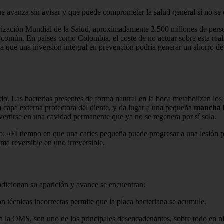
e avanza sin avisar y que puede comprometer la salud general si no se 
ización Mundial de la Salud, aproximadamente 3.500 millones de person
 común. En países como Colombia, el coste de no actuar sobre esta reali
 que una inversión integral en prevención podría generar un ahorro de 
do. Las bacterias presentes de forma natural en la boca metabolizan l
la capa externa protectora del diente, y da lugar a una pequeña
mancha 
rtirse en una cavidad permanente que ya no se regenera por sí sola.
eso: «El tiempo en que una caries pequeña puede progresar a una lesión p
a reversible en uno irreversible.
ndicionan su aparición y avance se encuentran:
on técnicas incorrectas permite que la placa bacteriana se acumule.
n la OMS, son uno de los principales desencadenantes, sobre todo en ni