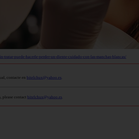
n-tratar-puede-hacerle-perder-un-diente-cuidado-con-las-manchas-blancas/
ual, contacte en
bitelchux@yahoo.es
.
s, please contact
bitelchux@yahoo.es
.