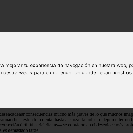
ra mejorar tu experiencia de navegación en nuestra web, p
n nuestra web y para comprender de donde llegan nuestros v
no debe ignorarse
erta que no debe ignorarse
e desencadenar consecuencias mucho más graves de lo que muchos imagin
onando la estructura dental hasta alcanzar la pulpa, el tejido interno d
racción definitiva del diente— se convierte en el desenlace más probabl
ya es demasiado tarde.