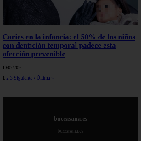
Caries en la infancia: el 50% de los niños
con dentición temporal padece esta
afección prevenible
10/07/2026
1
2
3
Siguiente ›
Última »
buccasana.es
buccasana.es