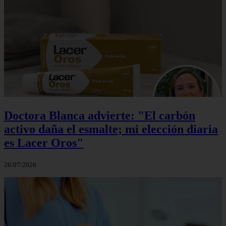
Doctora Blanca advierte: "El carbón
activo daña el esmalte; mi elección diaria
es Lacer Oros"
26/07/2026