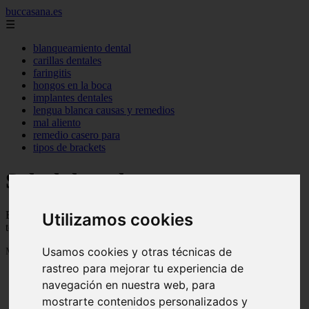
buccasana.es
☰
blanqueamiento dental
carillas dentales
faringitis
hongos en la boca
implantes dentales
lengua blanca causas y remedios
mal aliento
remedio casero para
tipos de brackets
Salud dental
Blog sobre salud dental con trucos, consejos e informacion para
Utilizamos cookies
tener una boca sana
Usamos cookies y otras técnicas de
Mostrando 1 - 24 de 719 artículos
rastreo para mejorar tu experiencia de
navegación en nuestra web, para
mostrarte contenidos personalizados y