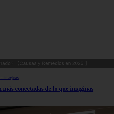
uemado? 【Trucos Caseros y CómoCurarlo】
án más conectadas de lo que imaginas