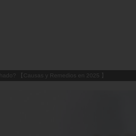
uemado? 【Trucos Caseros y CómoCurarlo】