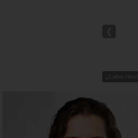
❮
¿Paladar Q