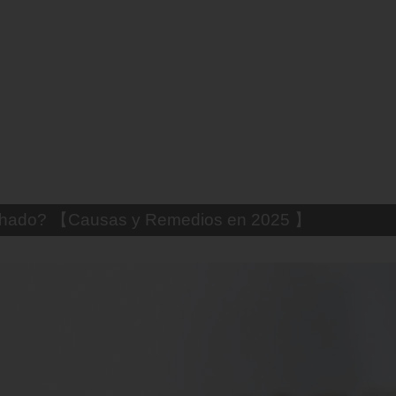
uemado? 【Trucos Caseros y CómoCurarlo】