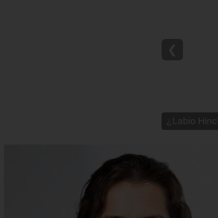
❮
¿Paladar Q