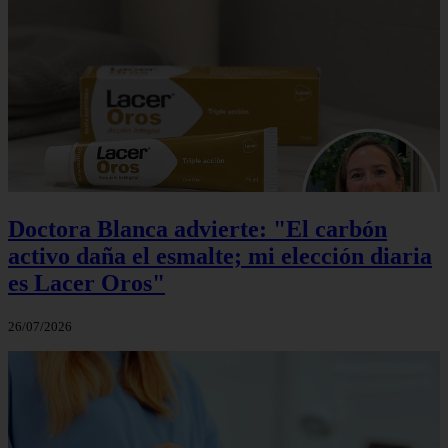
Doctora Blanca advierte: "El carbón
activo daña el esmalte; mi elección diaria
es Lacer Oros"
26/07/2026