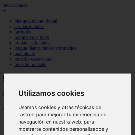
buccasana.es
☰
blanqueamiento dental
carillas dentales
faringitis
hongos en la boca
implantes dentales
lengua blanca causas y remedios
mal aliento
remedio casero para
tipos de brackets
Salud dental
Utilizamos cookies
Blog sobre salud dental con trucos, consejos e informacion para
tener una boca sana
Usamos cookies y otras técnicas de
Mostrando 1 - 24 de 719 artículos
rastreo para mejorar tu experiencia de
navegación en nuestra web, para
mostrarte contenidos personalizados y