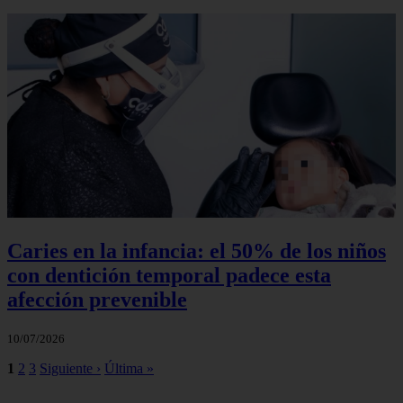
Caries en la infancia: el 50% de los niños
con dentición temporal padece esta
afección prevenible
10/07/2026
1
2
3
Siguiente ›
Última »