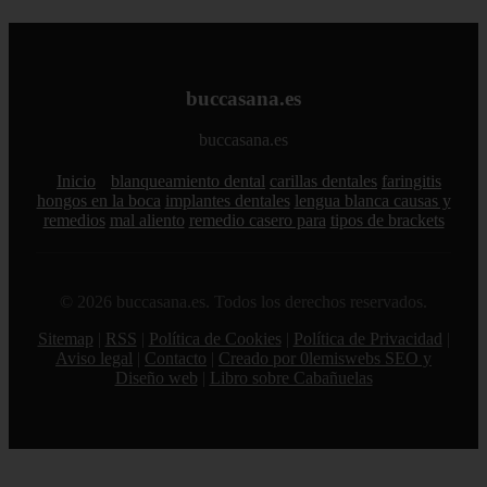
buccasana.es
buccasana.es
Inicio
blanqueamiento dental
carillas dentales
faringitis
hongos en la boca
implantes dentales
lengua blanca causas y
remedios
mal aliento
remedio casero para
tipos de brackets
© 2026 buccasana.es. Todos los derechos reservados.
Sitemap
|
RSS
|
Política de Cookies
|
Política de Privacidad
|
Aviso legal
|
Contacto
|
Creado por 0lemiswebs SEO y
Diseño web
|
Libro sobre Cabañuelas