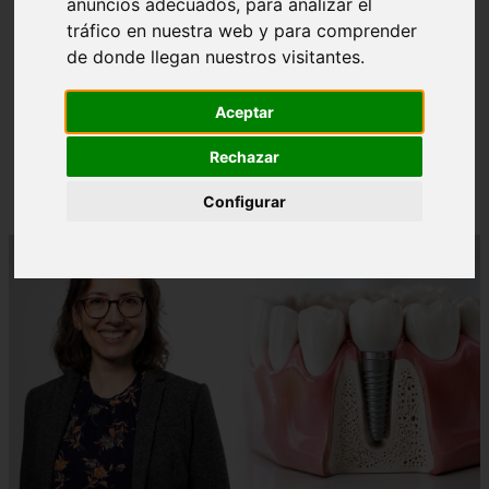
anuncios adecuados, para analizar el
tráfico en nuestra web y para comprender
de donde llegan nuestros visitantes.
❮
❯
Aceptar
Rechazar
¿Paladar Quemado? 【Trucos Caseros y
CómoCurarlo】
Configurar