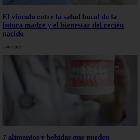
El vínculo entre la salud bucal de la
futura madre y el bienestar del recién
nacido
25/07/2026
7 alimentos y bebidas que pueden