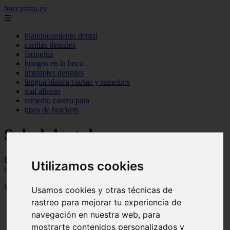
buccasana.es
☰
blanqueamiento dental
carillas dentales
faringitis
hongos en la boca
implantes dentales
lengua blanca causas y remedios
mal aliento
remedio casero para
tipos de brackets
Salud dental
Blog sobre salud dental con trucos, consejos e informacion para
Utilizamos cookies
tener una boca sana
Mostrando 1 - 24 de 721 artículos
Usamos cookies y otras técnicas de
rastreo para mejorar tu experiencia de
navegación en nuestra web, para
mostrarte contenidos personalizados y