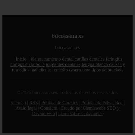
buccasana.es
buccasana.es
Inicio
blanqueamiento dental
carillas dentales
faringitis
hongos en la boca
implantes dentales
lengua blanca causas y
remedios
mal aliento
remedio casero para
tipos de brackets
© 2026 buccasana.es. Todos los derechos reservados.
Sitemap
|
RSS
|
Política de Cookies
|
Política de Privacidad
|
Aviso legal
|
Contacto
|
Creado por 0lemiswebs SEO y
Diseño web
|
Libro sobre Cabañuelas