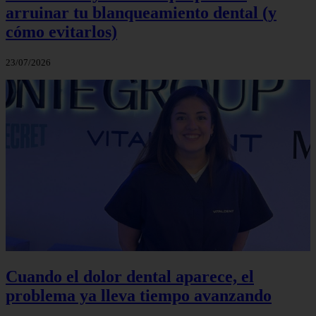
arruinar tu blanqueamiento dental (y
cómo evitarlos)
23/07/2026
Cuando el dolor dental aparece, el
problema ya lleva tiempo avanzando