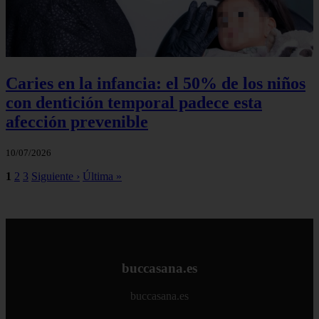
Caries en la infancia: el 50% de los niños
con dentición temporal padece esta
afección prevenible
10/07/2026
1
2
3
Siguiente ›
Última »
buccasana.es
buccasana.es