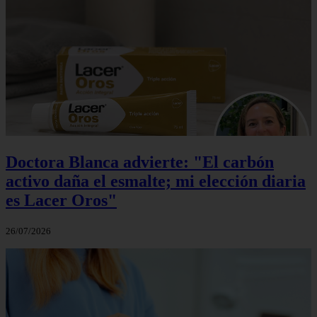
Doctora Blanca advierte: "El carbón
activo daña el esmalte; mi elección diaria
es Lacer Oros"
26/07/2026