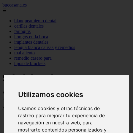
buccasana.es
☰
blanqueamiento dental
carillas dentales
faringitis
hongos en la boca
implantes dentales
lengua blanca causas y remedios
mal aliento
remedio casero para
tipos de brackets
Salud dental
Blog sobre salud dental con trucos, consejos e informacion para
Utilizamos cookies
tener una boca sana
Usamos cookies y otras técnicas de
Mostrando 1 - 24 de 719 artículos
rastreo para mejorar tu experiencia de
navegación en nuestra web, para
mostrarte contenidos personalizados y